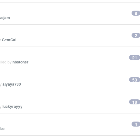
8
uojam
2
by
GemGai
21
plied by
nbstoner
53
by
aiyaya730
18
by
luckyrayyy
4
be