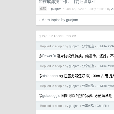
想在成都找工作，目前还没毕业
成都
•
guojam
•
Jun 12, 2020
• Lastly replied by
A
More topics by guojam
»
guojam's recent replies
Replied to a topic by
guojam
分享创造
LLMRelay
›
›
@
PowerDi
没对协议做转换，纯透传，还好。不支持 re
Replied to a topic by
guojam
分享创造
LLMRelay
›
›
@
xialaoban
pg 在服务器还好 就 100m 占用 是
Replied to a topic by
guojam
分享创造
LLMRelay
›
›
@
getadoggie
回退可以到别的模型 方便薅羊毛
Replied to a topic by
guojam
分享创造
ChatFlex
›
›