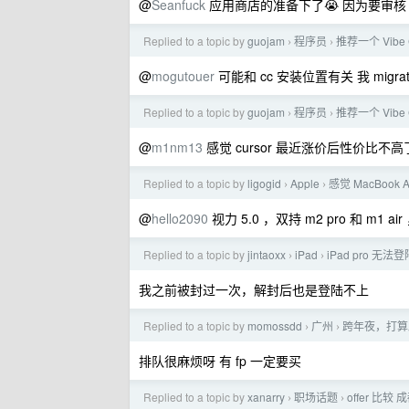
@
Seanfuck
应用商店的准备下了😭 因为要审核
Replied to a topic by
guojam
程序员
推荐一个 Vibe 
›
›
@
mogutouer
可能和 cc 安装位置有关 我 migrate i
Replied to a topic by
guojam
程序员
推荐一个 Vibe 
›
›
@
m1nm13
感觉 cursor 最近涨价后性价比不高了 
Replied to a topic by
ligogid
Apple
感觉 MacBook
›
›
@
hello2090
视力 5.0 ，双持 m2 pro 和 m
Replied to a topic by
jintaoxx
iPad
iPad pro 无法登
›
›
我之前被封过一次，解封后也是登陆不上
Replied to a topic by
momossdd
广州
跨年夜，打算
›
›
排队很麻烦呀 有 fp 一定要买
Replied to a topic by
xanarry
职场话题
offer 比较
›
›