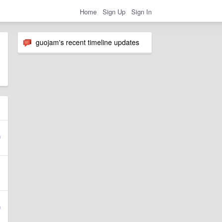
Home
Sign Up
Sign In
guojam's recent timeline updates