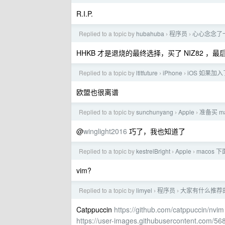
R.I.P.
Replied to a topic by
hubahuba
程序员
心心念念了
›
›
HHKB 才是退烧的最终选择，买了 NIZ82
Replied to a topic by
ltltfuture
iPhone
iOS 如果加
›
›
欧盟也很离谱
Replied to a topic by
sunchunyang
Apple
准备买 mac
›
›
@
winglight2016
巧了，我也知道了
Replied to a topic by
kestrelBright
Apple
macos
›
›
vim?
Replied to a topic by
limyel
程序员
大家有什么推荐的
›
›
Catppuccin
https://github.com/catppuccin/nvim
https://user-images.githubusercontent.com