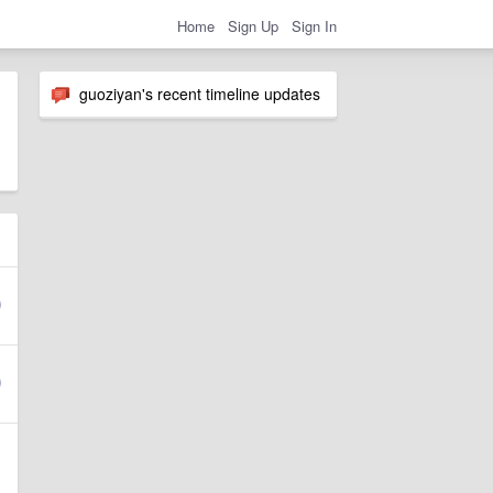
Home
Sign Up
Sign In
guoziyan's recent timeline updates