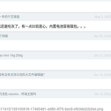
一年的宁芝键盘
May 3, 202
 ，最后还是吃灰了，有一点比较恶心，内置电池容易鼓包。。。
入了侧载
Apr 20, 202
 mini 16g 256g
Jan 21, 202
 下面有没有支持正则的大文件编辑器？
Jan 16, 202
浅色 neovim、终端主题吗
Oct 19, 202
/56817415/193100918-17460481-ed80-4f75-bec9-efb3de2cb2ee.png