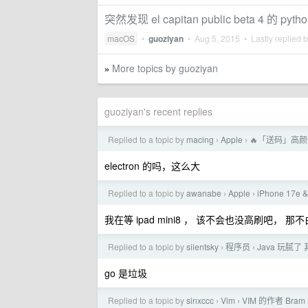
突然发现 el capitan public beta 4 的 py
macOS
•
guoziyan
•
Aug 5, 2015
• Lastly replied 
More topics by guoziyan
»
guoziyan's recent replies
Replied to a topic by
macing
Apple
🔥「送码」高
›
›
electron 的吗，这么大
Replied to a topic by
awanabe
Apple
iPhone 17e &
›
›
我在等 ipad mini8 ， 该不会也没高刷吧， 那
Replied to a topic by
silentsky
程序员
Java 玩腻了
›
›
go 是垃圾
Replied to a topic by
sinxccc
Vim
VIM 的作者 Bram
›
›