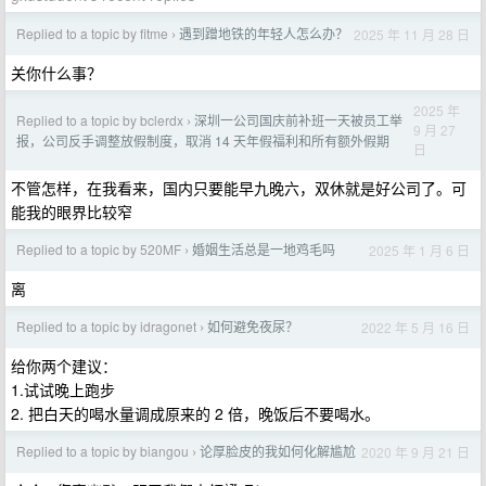
Replied to a topic by fitme
遇到蹭地铁的年轻人怎么办？
2025 年 11 月 28 日
›
关你什么事？
2025 年
Replied to a topic by bclerdx
深圳一公司国庆前补班一天被员工举
›
9 月 27
报，公司反手调整放假制度，取消 14 天年假福利和所有额外假期
日
不管怎样，在我看来，国内只要能早九晚六，双休就是好公司了。可
能我的眼界比较窄
Replied to a topic by 520MF
婚姻生活总是一地鸡毛吗
2025 年 1 月 6 日
›
离
Replied to a topic by idragonet
如何避免夜尿？
2022 年 5 月 16 日
›
给你两个建议：
1.试试晚上跑步
2. 把白天的喝水量调成原来的 2 倍，晚饭后不要喝水。
Replied to a topic by biangou
论厚脸皮的我如何化解尴尬
2020 年 9 月 21 日
›