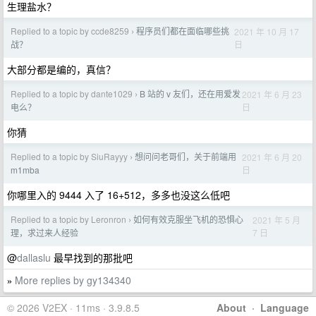
生理盐水？
Replied to a topic by ccde8259
程序员们都在面临哪些挑
2021 年 10 月 17
›
日
战？
大部分都是编的，真信？
Replied to a topic by dante1029
B 站的 v 友们，还在用爱发
2021 年 6 月 23
›
日
电么？
你猜
Replied to a topic by SiuRayyy
想问问老哥们，关于前端用
2021 年 6 月 20
›
日
m1mba
你哪里入的 9444 入了 16+512，多多也没这么低吧
Replied to a topic by Leronron
如何有效克服坐飞机的恐惧心
2021 年 5 月
›
7 日
理，求过来人经验
@
dallaslu
最早找到的那批吧
More replies by gy134340
»
© 2026 V2EX · 11ms · 3.9.8.5
About
·
Language