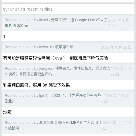
gy134340's recent replies
Replied to a topic by flypei
元旦 T 楼！ 送 Google One 2T + 京
2024 年 1 月
›
2 日
东 E 卡 300 元
1
Replied to a topic by lewin18
咳嗽怎么治
2022 年 9 月 22 日
›
有可能是咳嗽变异性哮喘（ cva ）, 到医院做下呼气实验
Replied to a topic by yangwa
慢性胃炎、慢性结肠炎、混合痔怎
2022 年 4 月
›
29 日
么调养？算程序员得职业病吗
乳果糖口服液，服用 3d 感受下效果
Replied to a topic by ljpCN
2022 了，作为程序员你有哪些
2022 年 3 月 20
›
日
副业？
炒股
Replied to a topic by JUSTIGNOREME
MBP 的屏幕该用什
2021 年 11 月 22
›
日
么擦拭啊