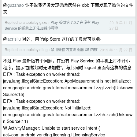
@
guzzhao
你不说我还没发现🤔🤔居然在 obb 下面发现了微信的文件
夹
Replied to a topic by gzxu
Play 版微信 7.0.7 在没有 Play
2019 年 11 月
›
27 日
Service 的系统上无法加载小程序
@
acrisliu
对的，用 Yalp Store 这样的工具就可以😂
Replied to a topic by qling
禁用微信内置浏览器 X5 内核
2019 年 11 月 27 日
›
不过 Play 最新版有个问题，在没有 Play Service 的手机上打不开小
程序，提示“加载超时无法加载”，与此同时 logcat 里面有这样的信息
E FA : Task exception on worker thread:
java.lang.IllegalStateException: AppMeasurement is not initialized:
com.google.android.gms.internal.measurement.zzgl.zzch(Unknown
Source:15)
E FA : Task exception on worker thread:
java.lang.IllegalStateException: Not initialized:
com.google.android.gms.internal.measurement.zzhh.zzch(Unknow
n Source:11)
W ActivityManager: Unable to start service Intent {
act=com.android.vending.licensing.ILicensingService