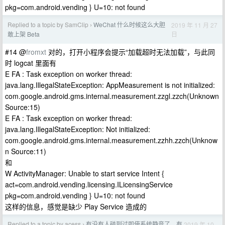
pkg=com.android.vending } U=10: not found
Replied to a topic by SamClip
WeChat 什么时候这么大胆
2019 年 11 月 27
›
日
敢上架 Beta
#14 @
fromxt
对的，打开小程序会提示“加载超时无法加载”，与此同
时 logcat 里面有
E FA : Task exception on worker thread:
java.lang.IllegalStateException: AppMeasurement is not initialized:
com.google.android.gms.internal.measurement.zzgl.zzch(Unknown
Source:15)
E FA : Task exception on worker thread:
java.lang.IllegalStateException: Not initialized:
com.google.android.gms.internal.measurement.zzhh.zzch(Unknow
n Source:11)
和
W ActivityManager: Unable to start service Intent {
act=com.android.vending.licensing.ILicensingService
pkg=com.android.vending } U=10: not found
这样的信息，感觉是缺少 Play Service 造成的
Replied to a topic by acess
有没有人碰到过即使系统静音了，有
2019 年 10
›