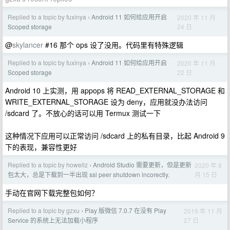
Replied to a topic by fuxinya
Android 11 如何给应用开启
2020 年 11 月
›
24 日
Scoped storage
@
skylancer
#16 那个 ops 设了没用。代码里有特殊逻辑
Replied to a topic by fuxinya
Android 11 如何给应用开启
2020 年 11 月
›
22 日
Scoped storage
Android 10 上实测，用 appops 将 READ_EXTERNAL_STORAGE 和
WRITE_EXTERNAL_STORAGE 设为 deny，应用就没办法访问
/sdcard 了。不放心的话可以用 Termux 测试一下
这种情况下应用可以正常访问 /sdcard 上的私有目录，比起 Android 9
下的表现，兼容性更好
Replied to a topic by howellz
Android Studio 需要更新，但是更新
2020 年 8
›
月 15 日
包太大，总是下载到一半出现 ssl peer shutdown incorectly.
手动在官网下载完整包如何？
Replied to a topic by gzxu
Play 版微信 7.0.7 在没有 Play
2019 年 11 月
›
27 日
Service 的系统上无法加载小程序