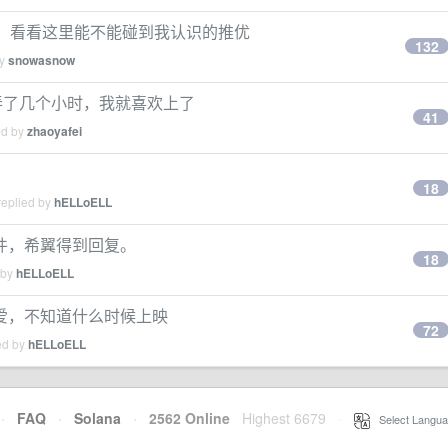
LoELL。看看这里能不能碰到我认识的推优
132
by
snowasnow
把弄了几个小时，我就喜欢上了
41
ed by
zhaoyafei
18
replied by
hELLoELL
件，希翼得到回复。
18
 by
hELLoELL
爱，不知道什么时候上映
72
ed by
hELLoELL
·
FAQ
·
Solana
·
2562 Online
Highest 6679
·
Select Langua