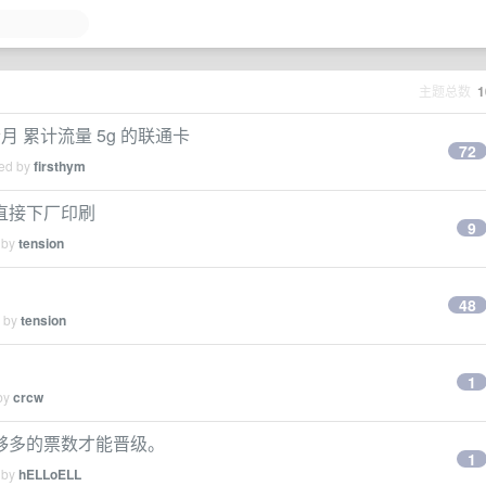
主题总数
1
送 5个月 累计流量 5g 的联通卡
72
ied by
firsthym
直接下厂印刷
9
 by
tension
48
d by
tension
1
 by
crcw
够多的票数才能晋级。
1
 by
hELLoELL