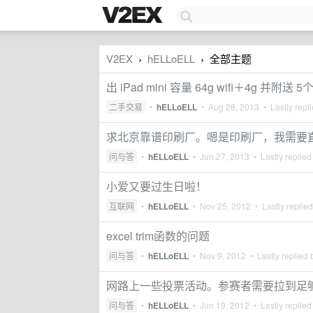
V2EX
hELLoELL
全部主题
›
›
出 iPad mini 容量 64g wifi＋4g 并附
二手交易
•
hELLoELL
•
Aug 28, 2013
• Lastly repl
求北京靠谱印刷厂。嗯是印刷厂，我需要
问与答
•
hELLoELL
•
Jun 27, 2013
• Lastly replied
小爱又要过生日啦！
互联网
•
hELLoELL
•
Nov 25, 2012
• Lastly replie
excel trim函数的问题
问与答
•
hELLoELL
•
Nov 9, 2012
• Lastly replied
网路上一些投票活动。参赛者需要拉到足
问与答
•
hELLoELL
•
Jun 19, 2012
• Lastly replied