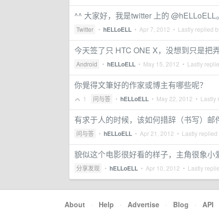
^^ 大家好，我是twitter 上的 @hEL
Twitter
•
hELLoELL
•
Apr 7, 2012
• Lastly replied 
今天签了只 HTC ONE X，没想到只是
Android
•
hELLoELL
•
May 15, 2012
• Lastly repli
你覺得文筆好的作家或博主有哪些呢？
1
问与答
•
hELLoELL
•
May 22, 2012
• Lastly 
有求于人的时候，该如何措辞（书写）邮
问与答
•
hELLoELL
•
Apr 21, 2012
• Lastly replied
貌似这个电影很好看的样子，主角很象小
分享发现
•
hELLoELL
•
Apr 10, 2012
• Lastly repli
About
·
Help
·
Advertise
·
Blog
·
API