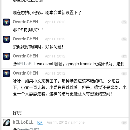
现在想拍小电影。剧本会重新设置下了
OwstinCHEN
Apr 11, 2012
35
那个相机哪买？！
OwstinCHEN
Apr 11, 2012
36
貌似我好新鲜阿，好多问题！
OwstinCHEN
Apr 11, 2012
37
@
hELLoELL
wax seal 嗯嗯，google translate是翻译为：蜡封
OwstinCHEN
Apr 11, 2012
38
哈哈，如果小文来英国了，那种场景应该不错的吧。 夕阳西
下，小文一直走着，小爱蹦蹦跳跳着。但是，感觉还是悲剧，小
爱一个人静静走着，这样的结局更能让人有想象的空间！
好玩！
hELLoELL
Apr 11, 2012 via iPhone
OP
39
@
OwstinCHEN