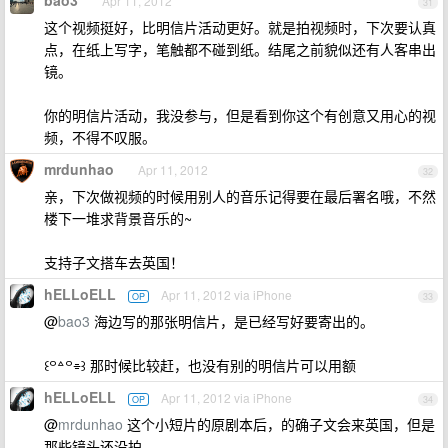
Apr 11, 2012
31
这个视频挺好，比明信片活动更好。就是拍视频时，下次要认真
点，在纸上写字，笔触都不碰到纸。结尾之前貌似还有人客串出
镜。
你的明信片活动，我没参与，但是看到你这个有创意又用心的视
频，不得不叹服。
mrdunhao
Apr 11, 2012
32
亲，下次做视频的时候用别人的音乐记得要在最后署名哦，不然
楼下一堆求背景音乐的~
支持子文搭车去英国！
hELLoELL
Apr 11, 2012 via iPhone
OP
33
@
bao3
海边写的那张明信片，是已经写好要寄出的。
꒰꒪꒫꒪⌯꒱ 那时候比较赶，也没有别的明信片可以用额
hELLoELL
Apr 11, 2012 via iPhone
OP
34
@
mrdunhao
这个小短片的原剧本后，的确子文会来英国，但是
那些镜头还没拍。