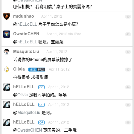
哪個相機？ 我寫明信片桌子上的寶麗萊嗎？
mrdunhao
Apr 11, 2012
40
@
hELLoELL
片子里你怎么是小莫？
OwstinCHEN
Apr 11, 2012 via iPad
41
@
hELLoELL
嗯嗯，宝丽莱
MosquitoLiu
Apr 11, 2012
42
话说你的iPhone的屏幕该擦擦了
Olivia
Apr 11, 2012
MOD
PRO
43
拍得很美 求摄影师
hELLoELL
Apr 11, 2012
OP
44
@
Olivia
是我同学拍的。嘻嘻
hELLoELL
Apr 11, 2012
OP
45
@
MosquitoLiu
是阿。
hELLoELL
Apr 11, 2012
OP
46
@
OwstinCHEN
英国买的。二手哦