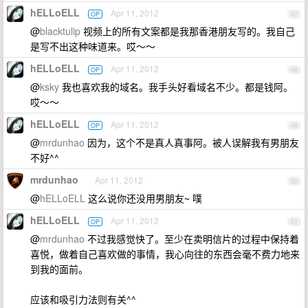
hELLoELL
Apr 11, 2012
OP
47
@
blacktulip
视频上的所有文案都是我那香港朋友写的。我自己
是写不出这种味道来。哎～～
hELLoELL
Apr 11, 2012
OP
48
@
ksky
我也喜欢我的域名。我手头好看域名不少。都是钱阿。
哎～～
hELLoELL
Apr 11, 2012
OP
49
@
mrdunhao
因为，这个不是真人真事阿。被人误解我有男朋友
不好^^
mrdunhao
Apr 11, 2012
50
@
hELLoELL
这么说你还没用男朋友~ 噗
hELLoELL
Apr 11, 2012
OP
51
@
mrdunhao
不过我感觉快了。至少在卖明信片的过程中保持着
喜悦，做着自己喜欢做的事情，我心向往的东西会毫不费力地来
到我的面前。
应该和吸引力法则有关^^