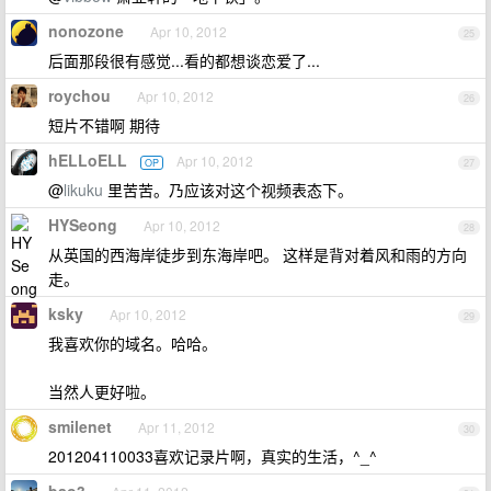
nonozone
Apr 10, 2012
25
后面那段很有感觉...看的都想谈恋爱了...
roychou
Apr 10, 2012
26
短片不错啊 期待
hELLoELL
Apr 10, 2012
OP
27
@
likuku
里苦苦。乃应该对这个视频表态下。
HYSeong
Apr 10, 2012
28
从英国的西海岸徒步到东海岸吧。 这样是背对着风和雨的方向
走。
ksky
Apr 10, 2012
29
我喜欢你的域名。哈哈。
当然人更好啦。
smilenet
Apr 11, 2012
30
201204110033喜欢记录片啊，真实的生活，^_^
bao3