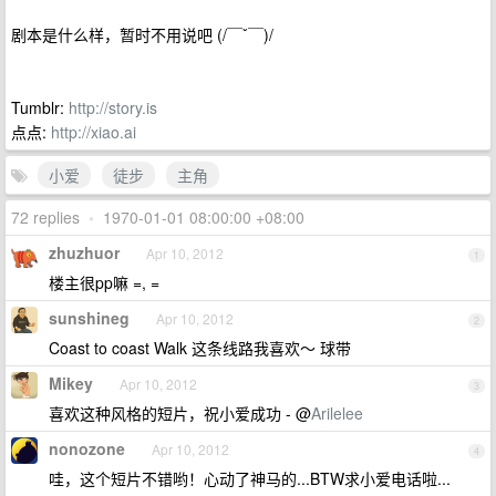
剧本是什么样，暂时不用说吧 (/￣ˇ￣)/
Tumblr:
http://story.is
点点:
http://xiao.ai
小爱
徒步
主角
72 replies
•
1970-01-01 08:00:00 +08:00
zhuzhuor
Apr 10, 2012
1
楼主很pp嘛 =, =
sunshineg
Apr 10, 2012
2
Coast to coast Walk 这条线路我喜欢～ 球带
Mikey
Apr 10, 2012
3
喜欢这种风格的短片，祝小爱成功 - @
Arilelee
nonozone
Apr 10, 2012
4
哇，这个短片不错哟！心动了神马的...BTW求小爱电话啦...