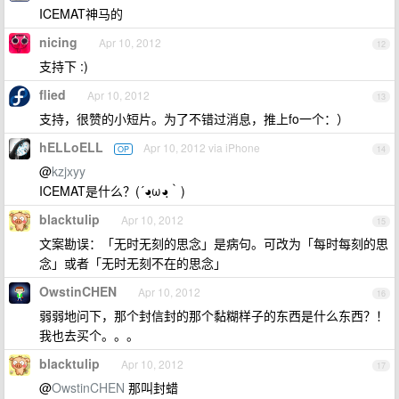
ICEMAT神马的
nicing
Apr 10, 2012
12
支持下 :)
flied
Apr 10, 2012
13
支持，很赞的小短片。为了不错过消息，推上fo一个：）
hELLoELL
Apr 10, 2012 via iPhone
OP
14
@
kzjxyy
ICEMAT是什么？(´◕ฺω◕ฺ｀)
blacktulip
Apr 10, 2012
15
文案勘误：「无时无刻的思念」是病句。可改为「每时每刻的思
念」或者「无时无刻不在的思念」
OwstinCHEN
Apr 10, 2012
16
弱弱地问下，那个封信封的那个黏糊样子的东西是什么东西？！
我也去买个。。。
blacktulip
Apr 10, 2012
17
@
OwstinCHEN
那叫封蜡