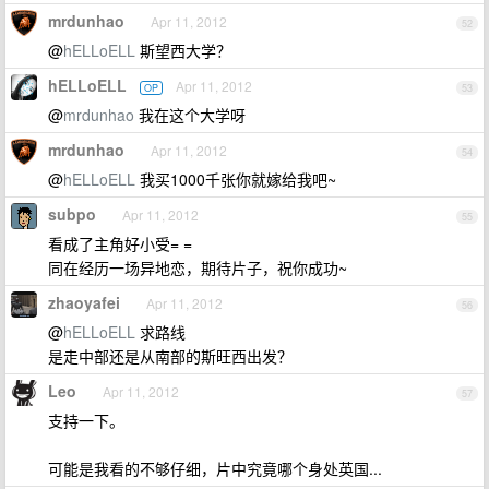
mrdunhao
Apr 11, 2012
52
@
hELLoELL
斯望西大学？
hELLoELL
Apr 11, 2012
OP
53
@
mrdunhao
我在这个大学呀
mrdunhao
Apr 11, 2012
54
@
hELLoELL
我买1000千张你就嫁给我吧~
subpo
Apr 11, 2012
55
看成了主角好小受= =
同在经历一场异地恋，期待片子，祝你成功~
zhaoyafei
Apr 11, 2012
56
@
hELLoELL
求路线
是走中部还是从南部的斯旺西出发？
Leo
Apr 11, 2012
57
支持一下。
可能是我看的不够仔细，片中究竟哪个身处英国...