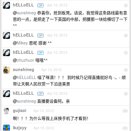
hELLoELL
Apr 10, 2012
OP
5
@
sunshineg
恭喜你，抢到板凳。话说，我觉得这条路线最有意
思的一点，是把走了一下英国的中部，把腰那一块给横切了一下
^^
hELLoELL
Apr 10, 2012
OP
6
@
Mikey
恩呢 感谢 ^^
hELLoELL
Apr 10, 2012
OP
7
@
zhuzhuor
嘻嘻^^
sunshineg
Apr 10, 2012
8
@
hELLoELL
喵了咪滴！！！ 到时候乃记得直播就好鸟 -，- 顺
带让天朝人民欣赏一下沿途美景
hELLoELL
Apr 10, 2012
OP
9
@
sunshineg
直播要设备阿。亲
gujiaxi
Apr 10, 2012
10
啊！！！为什么等我上床换手机了才看到！
lkzjxyy
Apr 10, 2012
11