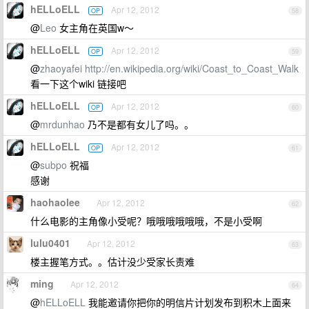
hELLoELL
Apr 12, 2012
OP
58
@
Leo
女主角在英国w～
hELLoELL
Apr 12, 2012
OP
59
@
zhaoyafei
http://en.wikipedia.org/wiki/Coast_to_Coast_Walk
看一下这个wiki 链接吧
hELLoELL
Apr 12, 2012
OP
60
@
mrdunhao
乃不是都有女儿了吗。。
hELLoELL
Apr 12, 2012
OP
61
@
subpo
祝福
感谢
haohaolee
Apr 12, 2012
62
什么电影的主角像小受呢？哦哦哦哦哦哦，不是小受啊
lulu0401
Apr 12, 2012
63
楼主握笔方式。。估计没少受家长责难
ming
Apr 12, 2012
64
@
hELLoELL
我能邀请你把你的明信片计划发布到积木上面来