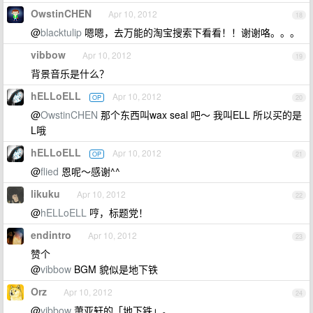
OwstinCHEN
Apr 10, 2012
18
@
blacktulip
嗯嗯，去万能的淘宝搜索下看看！！谢谢咯。。。
vibbow
Apr 10, 2012
19
背景音乐是什么？
hELLoELL
Apr 10, 2012
OP
20
@
OwstinCHEN
那个东西叫wax seal 吧～ 我叫ELL 所以买的是
L哦
hELLoELL
Apr 10, 2012
OP
21
@
flied
恩呢～感谢^^
likuku
Apr 10, 2012
22
@
hELLoELL
哼，标题党！
endintro
Apr 10, 2012
23
赞个
@
vibbow
BGM 貌似是地下铁
Orz
Apr 10, 2012
24
@
vibbow
萧亚轩的「地下铁」。