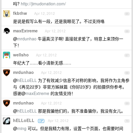
吗?
http://jimudonation.com/
fkbthw
Apr 12, 2012
65
是说是假写么有一段，还是我眼花了。不过支持咯
maxExtreme
Apr 12, 2012
66
@
mrdunhao
牛逼真汉子啊! 直接就求爱了，特意上来顶你一
下！
wellsho
Apr 12, 2012
67
年纪大了……看小清新无感……
mrdunhao
Apr 12, 2012
68
@
hELLoELL
为了有效减少信息不对称的影响，我将作为主角参
与《再见22岁》非官方姊妹篇《你好23岁》的拍摄供你参考。
感谢@
maxExtreme
的友情支持！
mrdunhao
Apr 12, 2012
69
@
hELLoELL
那是我骗他们的，我不准备骗你，我没有女儿。
hELLoELL
Apr 12, 2012
OP
70
@
ming
可以。但是我精力有限，设置一个页面，也需要时间