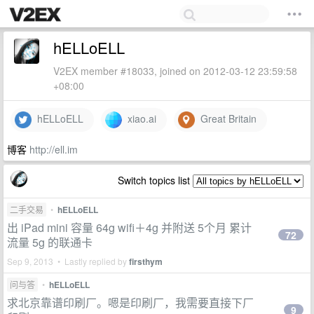
hELLoELL
V2EX member #18033, joined on 2012-03-12 23:59:58
+08:00
hELLoELL
xiao.ai
Great Britain
博客
http://ell.im
Switch topics list
二手交易
•
hELLoELL
出 iPad mini 容量 64g wifi＋4g 并附送 5个月 累计
72
流量 5g 的联通卡
Sep 9, 2013 • Lastly replied by
firsthym
问与答
•
hELLoELL
求北京靠谱印刷厂。嗯是印刷厂，我需要直接下厂
9