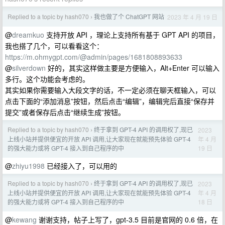
Replied to a topic by hash070
我也做了个 ChatGPT 网站
2023 年 4 月 19 日
›
@
dreamkuo
支持开放 API ，理论上支持所有基于 GPT API 的项目，
我也搭了几个，可以看看这个：
https://m.ohmygpt.com/@admin/pages/1681808893633
@
silverdown
好的，其实这样做主要是方便输入，Alt+Enter 可以输入
多行。这个功能会考虑的。
其实如果你需要输入大段文字的话，不一定必须在聊天框输入，可以
点击下面的“添加消息”按钮，然后点击“编辑”，编辑完后直接“保存并
提交”或者保存后点击“继续生成”按钮。
Replied to a topic by hash070
终于拿到 GPT-4 API 的调用权了,现已
2023
›
年 4 月
上线小站并提供便宜的开放 API 调用,让大家现在就能预先体验 GPT-4
19 日
的强大能力或将 GPT-4 接入到自己程序的中
@
zhiyu1998
已经接入了，可以用的
Replied to a topic by hash070
终于拿到 GPT-4 API 的调用权了,现已
2023
›
年 4 月
上线小站并提供便宜的开放 API 调用,让大家现在就能预先体验 GPT-4
18 日
的强大能力或将 GPT-4 接入到自己程序的中
@
kewang
谢谢支持，帖子上写了，gpt-3.5 目前是官网的 0.6 倍，在