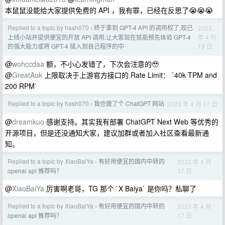
本鼠鼠没能给大家提供免费的 API ，我有罪，已经在反思了😭😭😭
Replied to a topic by hash070
终于拿到 GPT-4 API 的调用权了,现已
2023
›
年 4 月
上线小站并提供便宜的开放 API 调用,让大家现在就能预先体验 GPT-4
18 日
的强大能力或将 GPT-4 接入到自己程序的中
@
wohccdaa
额，不小心发错了，下次会注意的🥹
@
GreatAuk
上限取决于上游官方接口的 Rate Limit： `40k TPM and
200 RPM`
Replied to a topic by hash070
我也做了个 ChatGPT 网站
2023 年 4 月 17 日
›
@
dreamkuo
感谢支持。其实我有部署 ChatGPT Next Web 等优秀的
开源项目，但是还没通知大家，建议加群或者加入社区查看最新通
知。
Replied to a topic by XiaoBaiYa
有好用便宜的国内中转的
2023 年 4 月
›
17 日
openai api 推荐吗？
@
XiaoBaiYa
厉害啊老哥，TG 那个 `X Baiya` 是你吗？私聊了
Replied to a topic by XiaoBaiYa
有好用便宜的国内中转的
2023 年 4 月
›
17 日
openai api 推荐吗？