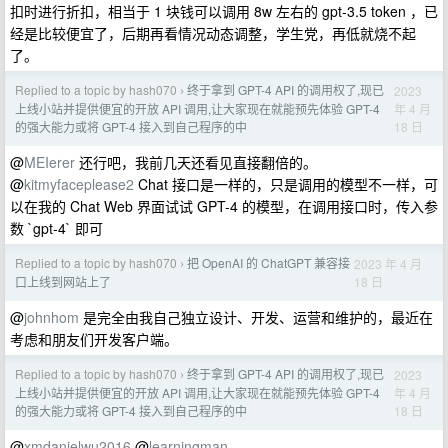
扣时进行折扣，相当于 1 块钱可以调用 8w 左右的 gpt-3.5 token ，已
经是比较便宜了，后期再看情况动态调整，学生党，再低就烧不起
了。
Replied to a topic by hash070
终于拿到 GPT-4 API 的调用权了,现已
2023
›
年 4 月
上线小站并提供便宜的开放 API 调用,让大家现在就能预先体验 GPT-4
18 日
的强大能力或将 GPT-4 接入到自己程序的中
@
MEIerer
还行吧，我前几天还看见直接翻倍的。
@
kitmyfaceplease2
Chat 接口是一样的，只是调用的模型不一样，可
以在我的 Chat Web 界面试试 GPT-4 的模型，在调用接口时，传入参
数 `gpt-4` 即可
Replied to a topic by hash070
把 OpenAI 的 ChatGPT 兼容接
2023 年 4 月
›
18 日
口上线到网站上了
@
johnhom
是完全由我自己独立设计、开发、运营和维护的，最近在
考虑和朋友们开发客户端。
Replied to a topic by hash070
终于拿到 GPT-4 API 的调用权了,现已
2023
›
年 4 月
上线小站并提供便宜的开放 API 调用,让大家现在就能预先体验 GPT-4
18 日
的强大能力或将 GPT-4 接入到自己程序的中
@
xmdanielwu2016
@
learningman