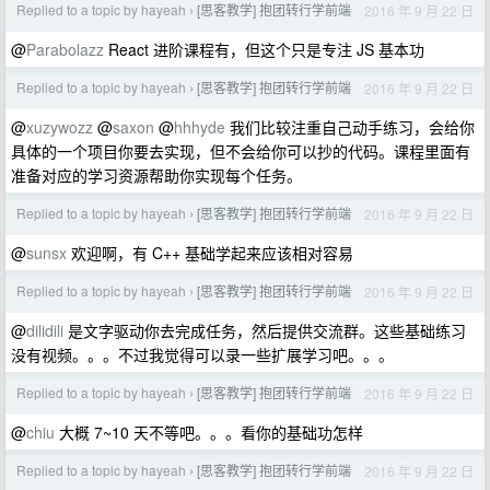
Replied to a topic by hayeah
[思客教学] 抱团转行学前端
2016 年 9 月 22 日
›
@
Parabolazz
React 进阶课程有，但这个只是专注 JS 基本功
Replied to a topic by hayeah
[思客教学] 抱团转行学前端
2016 年 9 月 22 日
›
@
xuzywozz
@
saxon
@
hhhyde
我们比较注重自己动手练习，会给你
具体的一个项目你要去实现，但不会给你可以抄的代码。课程里面有
准备对应的学习资源帮助你实现每个任务。
Replied to a topic by hayeah
[思客教学] 抱团转行学前端
2016 年 9 月 22 日
›
@
sunsx
欢迎啊，有 C++ 基础学起来应该相对容易
Replied to a topic by hayeah
[思客教学] 抱团转行学前端
2016 年 9 月 22 日
›
@
dilidili
是文字驱动你去完成任务，然后提供交流群。这些基础练习
没有视频。。。不过我觉得可以录一些扩展学习吧。。。
Replied to a topic by hayeah
[思客教学] 抱团转行学前端
2016 年 9 月 22 日
›
@
chiu
大概 7~10 天不等吧。。。看你的基础功怎样
Replied to a topic by hayeah
[思客教学] 抱团转行学前端
2016 年 9 月 22 日
›