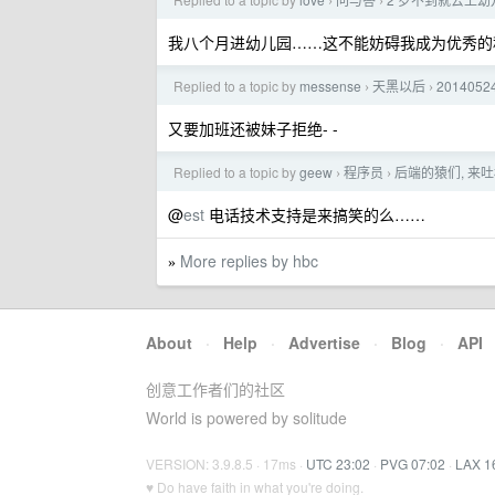
›
›
我八个月进幼儿园……这不能妨碍我成为优秀的
Replied to a topic by
messense
天黑以后
201405
›
›
又要加班还被妹子拒绝- -
Replied to a topic by
geew
程序员
后端的猿们, 来
›
›
@
est
电话技术支持是来搞笑的么……
More replies by hbc
»
About
·
Help
·
Advertise
·
Blog
·
API
创意工作者们的社区
World is powered by solitude
VERSION: 3.9.8.5 · 17ms ·
UTC 23:02
·
PVG 07:02
·
LAX 1
♥ Do have faith in what you're doing.