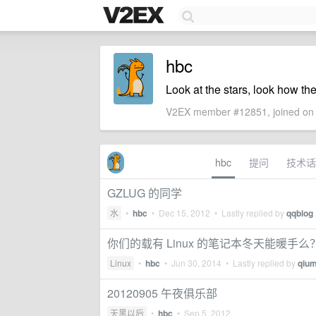
hbc
Look at the stars, look how the
V2EX member #12851, joined on 
hbc
提问
技术话
GZLUG 的同学
水
•
hbc
•
Dec 15, 2012
• Lastly replied by
qqblog
你们的载有 Linux 的笔记本冬天能暖手么
Linux
•
hbc
•
Jun 30, 2014
• Lastly replied by
qiu
20120905 午夜俱乐部
天黑以后
•
hbc
•
Sep 5, 2012