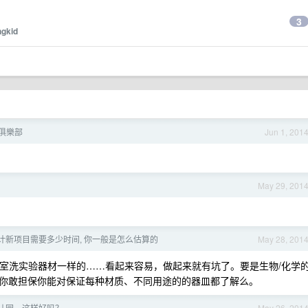
3
ngkid
夜俱樂部
Jun 1, 201
May 29, 201
计新项目需要多少时间, 你一般是怎么估算的
May 28, 201
室洗实验器材一样的……看起来容易，做起来就有坑了。要是生物/化学
你敢担保你能对保证每种材质、不同用途的的器皿都了解么。
幼儿园，这样好吗？
May 26, 201