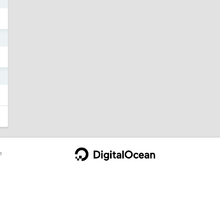
4
4
e