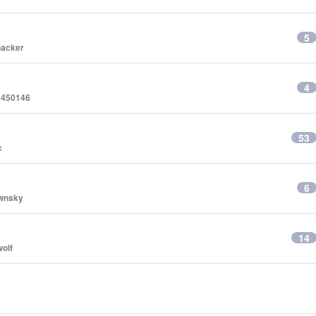
5
hacker
4
6450146
53
c
6
wnsky
14
wolf