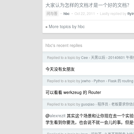
大家认为怎样的文档才是一个好的文档？
问与答
•
hbc
•
Oct 22, 2011
• Lastly replied by
flyi
More topics by hbc
»
hbc's recent replies
Replied to a topic by
Cee
天黑以后
20140601 午
›
›
今天没有女朋友
Replied to a topic by
jxwho
Python
Flask 的 routing
›
›
可以看看 werkzeug 的 Router
Replied to a topic by
guoqiao
程序员
老板要求你估
›
›
@
alexrezit
其实这个场景和让你现在去一个实验
学生看到你要洗，也会说不就一会儿的事。但是
Replied to a topic by
love
问与答
2 岁不到就去上