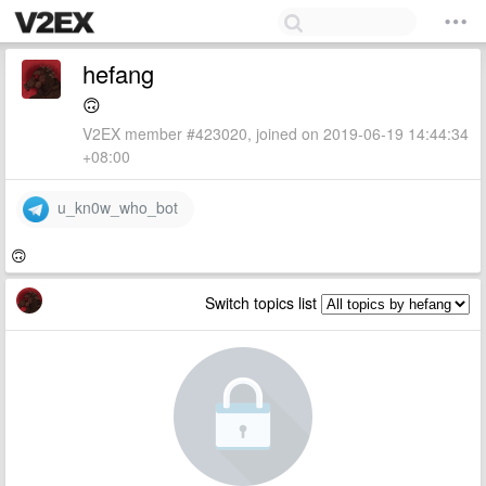
hefang
🙃
V2EX member #423020, joined on 2019-06-19 14:44:34
+08:00
u_kn0w_who_bot
🙃
Switch topics list