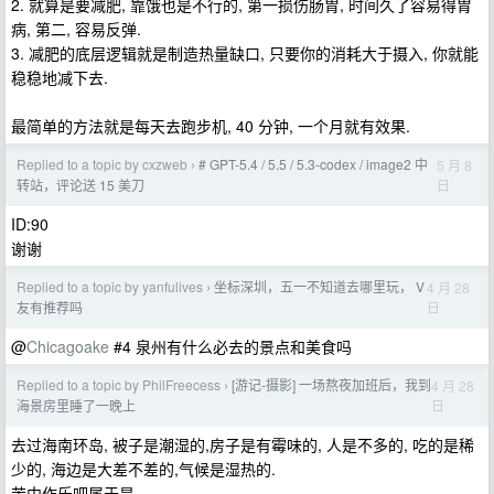
2. 就算是要减肥, 靠饿也是不行的, 第一损伤肠胃, 时间久了容易得胃
病, 第二, 容易反弹.
3. 减肥的底层逻辑就是制造热量缺口, 只要你的消耗大于摄入, 你就能
稳稳地减下去.
最简单的方法就是每天去跑步机, 40 分钟, 一个月就有效果.
Replied to a topic by cxzweb
# GPT-5.4 / 5.5 / 5.3-codex / image2 中
5 月 8
›
日
转站，评论送 15 美刀
ID:90
谢谢
Replied to a topic by yanfulives
坐标深圳，五一不知道去哪里玩， V
4 月 28
›
日
友有推荐吗
@
Chicagoake
#4 泉州有什么必去的景点和美食吗
Replied to a topic by PhilFreecess
[游记-摄影] 一场熬夜加班后，我到
4 月 28
›
日
海景房里睡了一晚上
去过海南环岛, 被子是潮湿的,房子是有霉味的, 人是不多的, 吃的是稀
少的, 海边是大差不差的,气候是湿热的.
苦中作乐吧属于是.