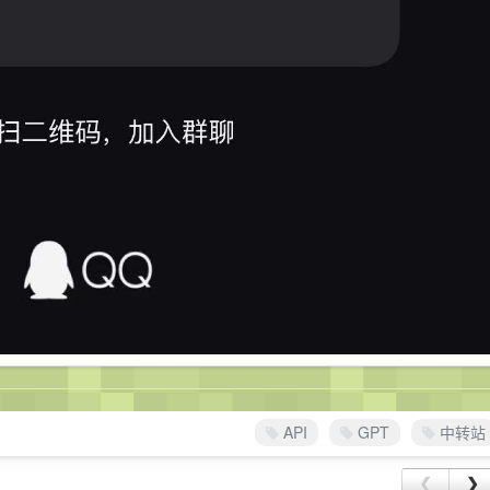
API
GPT
中转站
❮
❯