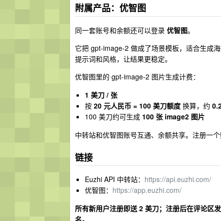
附属产品：优智图
同一套账号和余额还可以登录
优智图
。
它把 gpt-image-2 做成了场景模板，适合
提示词和风格，让结果更稳定。
优智图里的 gpt-image-2 图片生成计费：
1 美刀 / 张
按
20 元人民币 = 100 美刀额度
换算，约
0.
100 美刀约可生成
100 张 image2 图片
中转站和优智图账号互通、余额共享。注册一个
链接
Euzhi API 中转站：
https://api.euzhi.com/
优智图：
https://app.euzhi.com/
所有新用户注册即送 2 美刀；注册后在评论区发用
名。