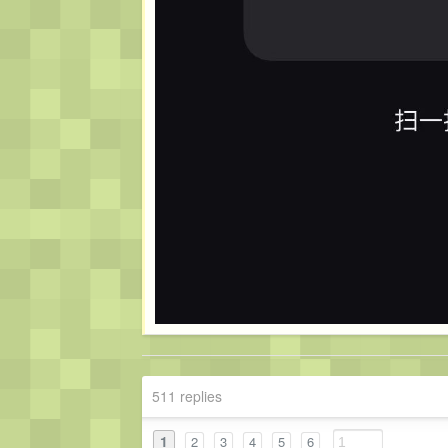
511 replies
1
2
3
4
5
6