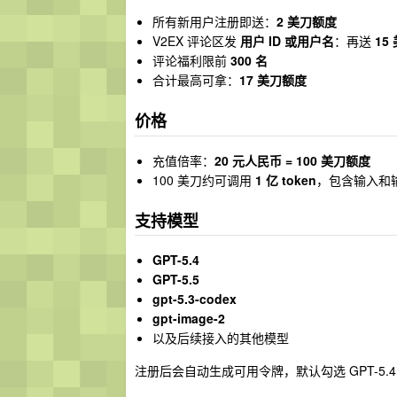
所有新用户注册即送：
2 美刀额度
V2EX 评论区发
用户 ID 或用户名
：再送
15
评论福利限前
300 名
合计最高可拿：
17 美刀额度
价格
充值倍率：
20 元人民币 = 100 美刀额度
100 美刀约可调用
1 亿 token
，包含输入和输出
支持模型
GPT-5.4
GPT-5.5
gpt-5.3-codex
gpt-image-2
以及后续接入的其他模型
注册后会自动生成可用令牌，默认勾选 GPT-5.4 、