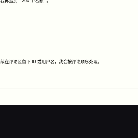
加 **200 个名额**。
在评论区留下 ID 或用户名，我会按评论顺序处理。
。