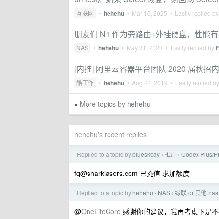
互联网
•
hehehu
•
Mar 16, 2025
• Lastly replied b
朋友们 N1 作为旁路由+外挂硬盘，性能
NAS
•
hehehu
•
May 31, 2023
• Lastly replied by
F
[内推] 阿里云容器平台团队 2020 届秋
酷工作
•
hehehu
•
Aug 24, 2019
• Lastly replied b
More topics by hehehu
»
hehehu's recent replies
Replied to a topic by
blueskeay
推广
Codex Plus
›
›
fq@sharklasers.com
已充值 求加额度
Replied to a topic by
hehehu
NAS
绿联 or 其他 
›
›
@
OneLiteCore
感谢你的建议，我再考虑下是不是