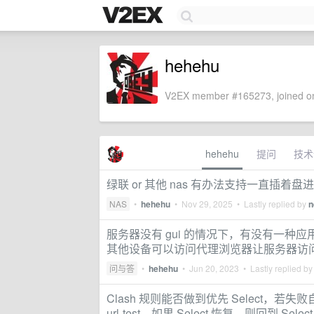
hehehu
V2EX member #165273, joined on
hehehu
提问
技术
绿联 or 其他 nas 有办法支持一直插着
NAS
•
hehehu
•
Nov 29, 2025
• Lastly replied by
n
服务器没有 gui 的情况下，有没有一种应
其他设备可以访问代理浏览器让服务器访
问与答
•
hehehu
•
Jun 20, 2023
• Lastly replied b
Clash 规则能否做到优先 Select
url-test。如果 Select 恢复，则回到 Selec