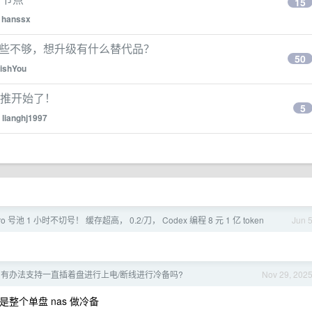
15
y
hanssx
有些不够，想升级有什么替代品？
50
ishYou
招内推开始了！
5
y
lianghj1997
/Pro 号池 1 小时不切号！ 缓存超高， 0.2/刀， Codex 编程 8 元 1 亿 token
Jun 
nas 有办法支持一直插着盘进行上电/断线进行冷备吗?
Nov 29, 202
整个单盘 nas 做冷备