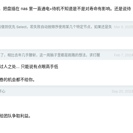
把盘插在 nas 里一直通电+待机不知道是不是对寿命有影响。还是说待
则能否做到优先 Select，若失败自动按顺序使用某几个特定节点，如果还是失
Mar 6, 202
奖了，相比去年几乎腰斩，这一周脑子里都是跑路的想法，求打醒
Feb 7, 202
人之处... 只能说有点眼高手低
卷的机会都不给你。
开心
Sep 20, 202
给团队争取利益。