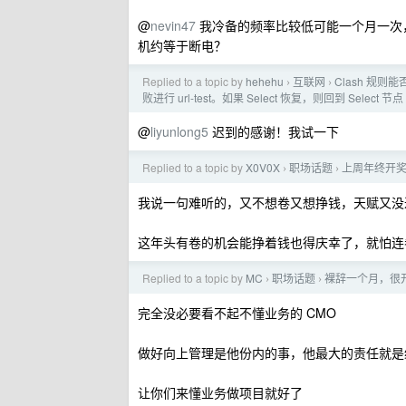
@
nevin47
我冷备的频率比较低可能一个月一次，
机约等于断电？
Replied to a topic by
hehehu
互联网
Clash 规
›
›
败进行 url-test。如果 Select 恢复，则回到 Select 节点
@
liyunlong5
迟到的感谢！我试一下
Replied to a topic by
X0V0X
职场话题
上周年终开
›
›
我说一句难听的，又不想卷又想挣钱，天赋又没过
这年头有卷的机会能挣着钱也得庆幸了，就怕连
Replied to a topic by
MC
职场话题
裸辞一个月，很
›
›
完全没必要看不起不懂业务的 CMO
做好向上管理是他份内的事，他最大的责任就是
让你们来懂业务做项目就好了