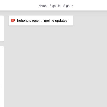
Home
Sign Up
Sign In
hehehu's recent timeline updates