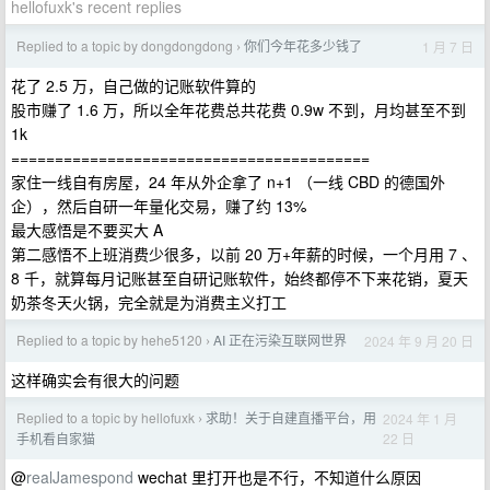
hellofuxk's recent replies
Replied to a topic by dongdongdong
你们今年花多少钱了
1 月 7 日
›
花了 2.5 万，自己做的记账软件算的
股市赚了 1.6 万，所以全年花费总共花费 0.9w 不到，月均甚至不到
1k
=========================================
家住一线自有房屋，24 年从外企拿了 n+1 （一线 CBD 的德国外
企），然后自研一年量化交易，赚了约 13%
最大感悟是不要买大 A
第二感悟不上班消费少很多，以前 20 万+年薪的时候，一个月用 7 、
8 千，就算每月记账甚至自研记账软件，始终都停不下来花销，夏天
奶茶冬天火锅，完全就是为消费主义打工
Replied to a topic by hehe5120
AI 正在污染互联网世界
2024 年 9 月 20 日
›
这样确实会有很大的问题
Replied to a topic by hellofuxk
求助！关于自建直播平台，用
2024 年 1 月
›
22 日
手机看自家猫
@
realJamespond
wechat 里打开也是不行，不知道什么原因