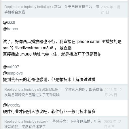
Replied to a topic by hellofuxk
求助！关于自建直播平台，用
2024 年 1 月
›
21 日
手机看自家猫
@
kkk9
@
hancc
试了，好像西瓜播放器也不行，我直接在 iphone safari 里播放的是
srs 的 /live/livestream.m3u8 ， 是直播
直接播放 .m3u8 地址也会卡住，就是播放开了但是菊花
@
cat007
@
simplove
提到萤石云的老哥也感谢，但是想技术上解决试试看
Replied to a topic by uSy62nMkdH
一个候选人爽约，回头疯狂
2023 年 12
›
月 25 日
发消息解释说自己睡过头了闹钟没响
@
lyxxxh2
硬件行业才问别人协议吧，软件行业一般问技术偏多
Replied to a topic by ruizer
一些碎碎念：下半年刚结婚，年前
2023 年 12
›
月 6 日
被裁的我，突然有点迷茫了