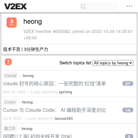
heong
V2EX member #655582, joined on 2023-10-20 14:35:01
+08:00
技术干货 | 3分钟生产力
Switch topics list
Claude
•
heong
claude 封号的核心原因：一张完整的“红线”清单
27
Sep 18, 2025 • Lastly replied by
sprinng
Cursor
•
heong
Cursor 与 Claude Code： AI 编程助手深度对比
14
Jul 8, 2025 • Lastly replied by
laxous365
酷工作
•
heong
[招聘] [上海] 初创全栈开发 [20k]
9