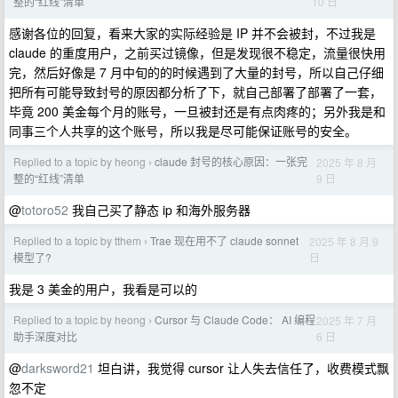
10 日
整的“红线”清单
感谢各位的回复，看来大家的实际经验是 IP 并不会被封，不过我是
claude 的重度用户，之前买过镜像，但是发现很不稳定，流量很快用
完，然后好像是 7 月中旬的的时候遇到了大量的封号，所以自己仔细
把所有可能导致封号的原因都分析了下，就自己部署了部署了一套，
毕竟 200 美金每个月的账号，一旦被封还是有点肉疼的；另外我是和
同事三个人共享的这个账号，所以我是尽可能保证账号的安全。
Replied to a topic by heong
claude 封号的核心原因：一张完
2025 年 8 月
›
9 日
整的“红线”清单
@
totoro52
我自己买了静态 ip 和海外服务器
Replied to a topic by tthem
Trae 现在用不了 claude sonnet
2025 年 8 月 9
›
日
模型了?
我是 3 美金的用户，我看是可以的
Replied to a topic by heong
Cursor 与 Claude Code： AI 编程
2025 年 7 月
›
6 日
助手深度对比
@
darksword21
坦白讲，我觉得 cursor 让人失去信任了，收费模式飘
忽不定