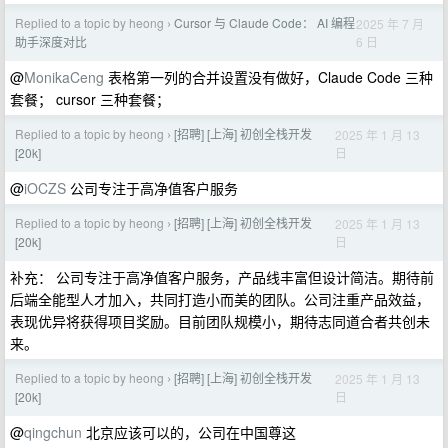
Replied to a topic by heong
Cursor 与 Claude Code： AI 编程
2025 年 7 月
›
6 日
助手深度对比
@
MonikaCeng
表格第一列的合并设置没有做好，Claude Code 三种
套餐； cursor 三种套餐；
Replied to a topic by heong
[招聘] [上海] 初创全栈开发
2025 年 1 月 13
›
日
[20k]
@
iOCZS
公司专注于高净值客户服务
Replied to a topic by heong
[招聘] [上海] 初创全栈开发
2025 年 1 月 13
›
日
[20k]
补充： 公司专注于高净值客户服务，产品线丰富但设计简洁。期待前
后端全能型人才加入，共同打造小而美的团队。公司注重产品效益，
表现优异将获得项目奖励。目前团队规模小，期待志同道合者共创未
来。
Replied to a topic by heong
[招聘] [上海] 初创全栈开发
2025 年 1 月 13
›
日
[20k]
@
qingchun
北京应该可以的，公司在中国尊这