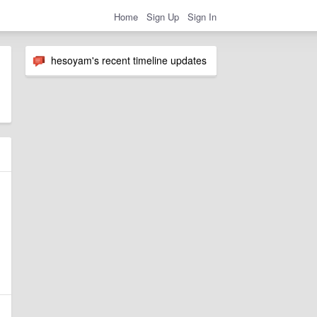
Home
Sign Up
Sign In
hesoyam's recent timeline updates