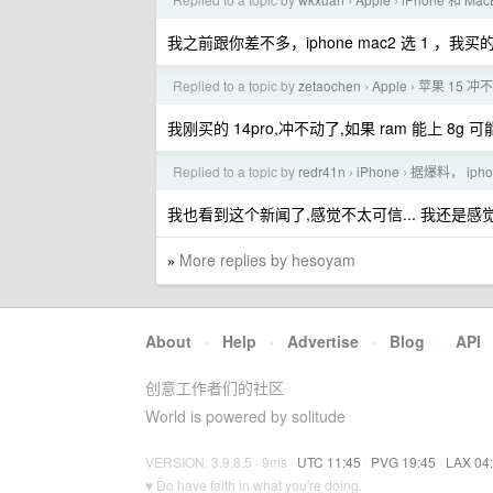
›
›
我之前跟你差不多，iphone mac2 选 1 ，我买
Replied to a topic by
zetaochen
Apple
苹果 15 冲
›
›
我刚买的 14pro,冲不动了,如果 ram 能上 8g 可
Replied to a topic by
redr41n
iPhone
据爆料， ipho
›
›
我也看到这个新闻了,感觉不太可信... 我还是感觉今
More replies by hesoyam
»
About
·
Help
·
Advertise
·
Blog
·
API
创意工作者们的社区
World is powered by solitude
VERSION: 3.9.8.5 · 9ms ·
UTC 11:45
·
PVG 19:45
·
LAX 04
♥ Do have faith in what you're doing.