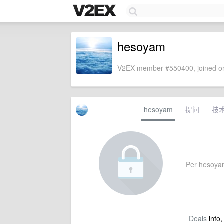
hesoyam
V2EX member #550400, joined on
hesoyam
提问
技
Per hesoyam'
Deals
info,