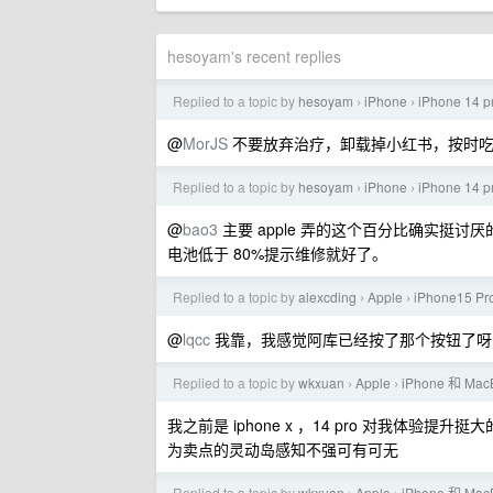
hesoyam's recent replies
Replied to a topic by
hesoyam
iPhone
iPhone 1
›
›
@
MorJS
不要放弃治疗，卸载掉小红书，按时吃
Replied to a topic by
hesoyam
iPhone
iPhone 1
›
›
@
bao3
主要 apple 弄的这个百分比确实挺
电池低于 80%提示维修就好了。
Replied to a topic by
alexcding
Apple
iPhone15
›
›
@
lqcc
我靠，我感觉阿库已经按了那个按钮了呀，我的怎
Replied to a topic by
wkxuan
Apple
iPhone 和 
›
›
我之前是 iphone x ，14 pro 对我体验提
为卖点的灵动岛感知不强可有可无
Replied to a topic by
wkxuan
Apple
iPhone 和 