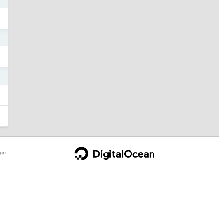
3
3
ge