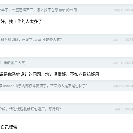
 一年了，一直已读不回，怎么找不在意 gap 的公司
Aug 6, 202
境不好，找工作的人太多了
科入培训班，建议学 Java 还是嵌入式？
Jul 11, 202
）奇葩客户大赏
Jul 10, 202
说是你系统设计的问题、培训没做好、不如老系统好用
级 leader 由于内部权斗离职了，下面的人是不是也快了？
Apr 23, 202
介绍，请吃饭送礼给红包进厂，可行吗？
Apr 1, 202
给自己埋雷