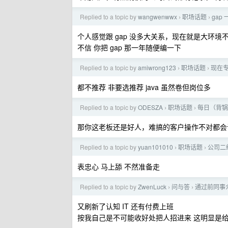
Replied to a topic by
wangwenwwx
职场话题
gap
›
›
个人感觉跟 gap 没多大关系，现在就是大环
不信 你把 gap 那一年随便编一下
Replied to a topic by
amiwrong123
职场话题
现在专
›
›
都不推荐 非要选推荐 java 虽然卷但岗位多
Replied to a topic by
ODESZA
职场话题
每日（背锅
›
›
那你这老板还是好人，难搞的客户操作不对都会
Replied to a topic by
yuan101010
职场话题
公司二
›
›
表忠心 马上舔 不然准备走
Replied to a topic by
ZwenLuck
问与答
通过前同事
›
›
又刷新了认知 IT 还有付费上班
按我自己是不可能收好处把人招进来 这明显是