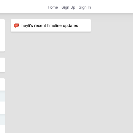
Home
Sign Up
Sign In
heyli's recent timeline updates
4
4