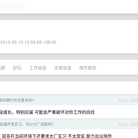
2013-05-15 13:04:28 +08:00
话题
好玩
工作信息
交易信息
城市相关
深圳银行外包要去吗?
Aug 8, 202
要没成长，特别应届 可能会严重破坏对你工作的向往
后端开发实习，可以大厂海投吗？
Aug 6, 202
 双非在当前环境下还要求大厂实习 不太现实 能力出众除外