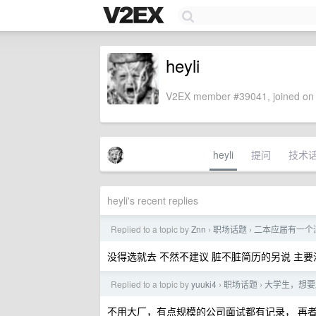
heyli
V2EX member #39041, joined on 
heyli
提问
技术
heyli's recent replies
Replied to a topic by
Znn
职场话题
二本应届有一个
›
›
没得选就去 不然不建议 脏不脏简历的另说 主
Replied to a topic by
yuuki4
职场话题
大学生，想要
›
›
不用大厂，有点规模的公司面试都有记录， 再者