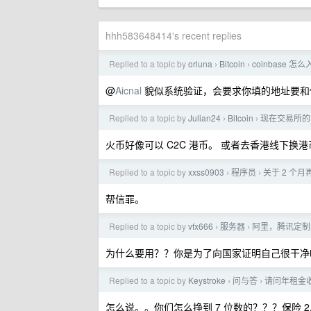
hhh583648414's recent replies
Replied to a topic by
orluna
Bitcoin
coinbase 怎
›
›
@
Aicnal
貌似系统验证，会要求你填的地址要和
Replied to a topic by
Julian24
Bitcoin
现在交易所的
›
›
火币好像可以 C2C 港币。 或者去香港线下换港
Replied to a topic by
xxss0903
程序员
关于 2 个月再 
›
›
帮信罪。
Replied to a topic by
vfx666
服务器
阿里，腾讯定制的
›
›
为什么要用？？你是为了向国家证明自己很干净
Replied to a topic by
Keystroke
问与答
请问年租金收
›
›
怎么说。。你们怎么挣到 7 位数的？？？保险 2