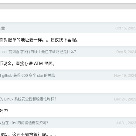
么入金
Oct 15, 202
你对账单的地址要一样。。建议找下客服。
 usdt 提到香港银行的线上最佳中转路径是什么？
Dec 5, 202
币现金，直接存进 ATM 里面。
github 获得 600 多个 star 的总结
Nov 19, 202
 Linux 系统安全性和稳定性咋样？
Dec 24, 202
吗??
益在 10%的商铺值得投资吗？
Jul 31, 202
.8% ，这还不如放银行呢。。。