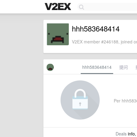
hhh583648414
V2EX member #246188, joined on
hhh583648414
提问
Per hhh58364
Deals
info,