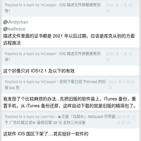
Replied to a topic by hiCasper
iOS 描述文件屏蔽更新失
2020 年 1 月 30
›
日
效！
@
iAndychan
@
leafleave
描述文件里面的证书都是 2021 年以后过期，应该是库克从别的方面
远程施法
Replied to a topic by hiCasper
iOS 描述文件屏蔽更新失
2020 年 1 月 30
›
日
效！
这个好像只对 iOS12.1 及以下的有效
Replied to a topic by hiCasper
如何下载已经 Thinned 的旧
2020 年 1 月 30
›
日
版 ipa 包
我发现了个比较麻烦的办法...先把旧版的软件装上，iTunes 备份，重
置手机，从 iTunes 备份还原，这样自动下载的就是旧版的精简包了。
Replied to a topic by Levi160
🎄正版「白菜价」AdGuard 世界最
2019 年 12
›
月 27 日
牛 广告拦截过滤🚨 最低仅需 39 元 支持三台设备
这软件 iOS 国区下架了....其实挺好一软件的