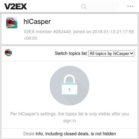
hiCasper
V2EX member #282449, joined on 2018-01-13 21:17:55
+08:00
Switch topics list
Per hiCasper's settings, the topics list is only visible after you
sign in
Deals
info, including closed deals, is not hidden