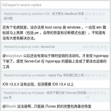
hiCasper's recent replies
Replied to a topic by xiaofine1122
关于断头 MacBook 的某
2022 年 3 月 31
›
日
些问题
还有个毛病就是，没办法用 boot camp 装 windows ，一出现 win 徽
标就马上黑屏（包括 pe ，自带的恢复和诊断模式也是），不知道有
没有大佬有解决办法。
Replied to a topic by Livid
ServerCat
2020 年 9 月 28 日
›
@
waylybaye
以后还会有类似于限时促销的活动吗，才发现 hyperapp
下架了，感觉 ServerCat 在 hyperapp 的基础上变成了更适合运维的
工具
Replied to a topic by unneeded
Apple Pay 深圳通已经上线
2020 年 4 月 8 日
›
iOS 13.2.3 没有出现，目测需要 iOS 13.4 以上
Replied to a topic by hiCasper
如何下载已经 Thinned 的旧版
2020 年 2 月 2
›
日
ipa 包
@
Blackk
没法装啊...只能装 iTunes 抓的完整包再备份恢复