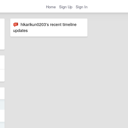
Home
Sign Up
Sign In
hikarikun0203's recent timeline
updates
4
4