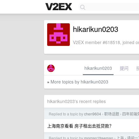
hikarikun0203
V2EX member #618518, joined on
hikarikun0203
提问
More topics by hikarikun0203
»
hikarikun0203's recent replies
Replied to a topic by
chen9604
职场话题
四年前端
›
›
上海南京看看 房子租出去抵贷款？
Replied to a topic by
morgan1freeman
上海
请问一
›
›