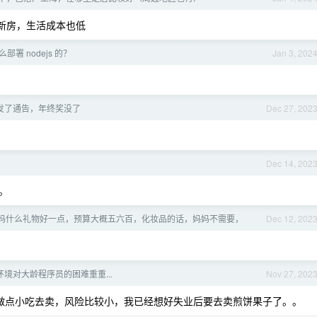
少新房，生活成本也低
部署 nodejs 的？
Jan 3, 202
发了通告，年终奖没了
Dec 27, 202
Dec 14, 202
。
妈什么礼物好一点，预算大概五六百，化妆品的话，妈妈不需要，
Dec 12, 202
境对大龄程序员的困难重重...
Nov 27, 202
做点小吃去卖，风险比较小，我已经想好失业后要去卖煎饼果子了。。