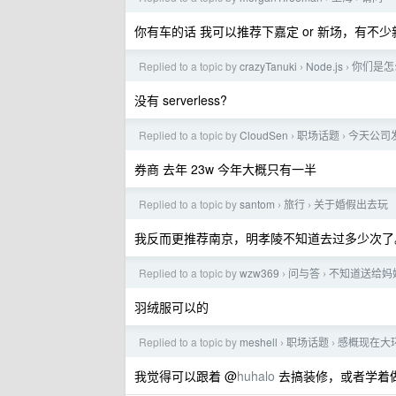
你有车的话 我可以推荐下嘉定 or 新场，有不
Replied to a topic by
crazyTanuki
Node.js
你们是怎么
›
›
没有 serverless?
Replied to a topic by
CloudSen
职场话题
今天公司
›
›
券商 去年 23w 今年大概只有一半
Replied to a topic by
santom
旅行
关于婚假出去玩
›
›
我反而更推荐南京，明孝陵不知道去过多少次了
Replied to a topic by
wzw369
问与答
不知道送给妈
›
›
羽绒服可以的
Replied to a topic by
meshell
职场话题
感概现在大环
›
›
我觉得可以跟着 @
huhalo
去搞装修，或者学着