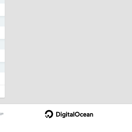
2
2
2
ge