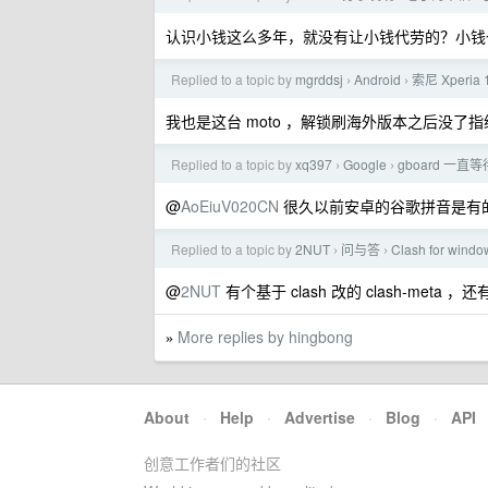
认识小钱这么多年，就没有让小钱代劳的？小钱
Replied to a topic by
mgrddsj
Android
索尼 Xperia
›
›
我也是这台 moto ，解锁刷海外版本之后没了
Replied to a topic by
xq397
Google
gboard 一
›
›
@
AoEiuV020CN
很久以前安卓的谷歌拼音是有的，
Replied to a topic by
2NUT
问与答
Clash for 
›
›
@
2NUT
有个基于 clash 改的 clash-meta 
More replies by hingbong
»
About
·
Help
·
Advertise
·
Blog
·
API
创意工作者们的社区