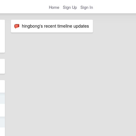
Home
Sign Up
Sign In
hingbong's recent timeline updates
3
3