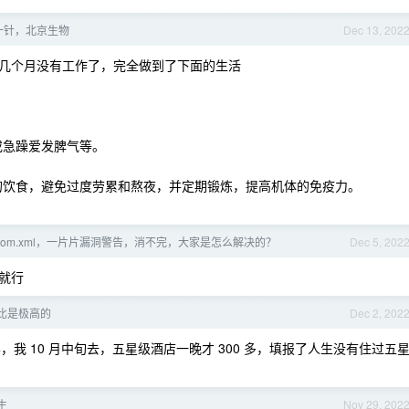
一针，北京生物
Dec 13, 202
几个月没有工作了，完全做到了下面的生活
或急躁爱发脾气等。
的饮食，避免过度劳累和熬夜，并定期锻炼，提高机体的免疫力。
目 pom.xml，一片片漏洞警告，消不完，大家是怎么解决的？
Dec 5, 202
就行
比是极高的
Dec 2, 202
，我 10 月中旬去，五星级酒店一晚才 300 多，填报了人生没有住过五
生
Nov 29, 202