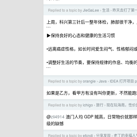
Replied to a topic by
JieGaLee
生活
昨天去打了第
›
›
上周，科兴第三针后一整年体检，肺部很干净，
```
▶保持良好的心态和健康的生活习惯
•远离癌症性格，如长时间爱生闷气、性格郁闷
•调整好生活的节奏，要保持规律的作息、均衡
```
Replied to a topic by
orangie
Java
IDEA 打开项
›
›
如果是乙方，看甲方有没有叫你更新，不然能跑
Replied to a topic by
ichigo
旅行
现在玩海南，性价
›
›
@
zii4914
澳门人均 GDP 贼高，日常物价就那样
级的缺憾
Replied to a topic by
efcndi
分享发现
老丁的幸福人
›
›