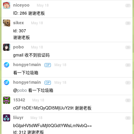
niceyoo
May 18
27
ID: 286 谢谢老板
sikex
May 18
28
id: 307
谢谢老板
pobo
May 18
29
gmail 收不到验证码
hongye1main
May 18
OP
30
看一下垃圾箱
hongye1main
May 18
OP
31
@
pobo
看一下垃圾箱
15342
May 18
32
cGF1bDE1MzQyQDI5MjUuY29t 谢谢老板
liiuyr
May 18
33
bGljaHV5dWFuMjI0QGdtYWlsLmNvbQ==
id: 312 谢谢老板