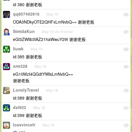
id 380 谢谢老板
qq807492916
May 18
66
ODA3NDkyOTE2QHFxLmNvbQ== 谢谢老板
SimidaKun
May 18 via Android
67
eGl3ZWlib3lAZ21haWwuY29t 谢谢老板
liuwk
May 18
68
id:385 谢谢老板
xmt328
May 18
69
eG10MzI4QGdtYWlsLmNvbQ==
谢谢老板
LonelyTravel
May 18
70
id:389 谢谢老板
dsl922
May 18
71
id:399 谢谢老板
lossvincefr
May 18
72