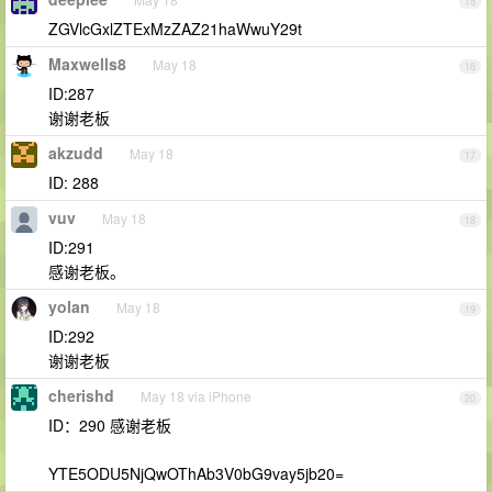
15
ZGVlcGxlZTExMzZAZ21haWwuY29t
Maxwells8
May 18
16
ID:287
谢谢老板
akzudd
May 18
17
ID: 288
vuv
May 18
18
ID:291
感谢老板。
yolan
May 18
19
ID:292
谢谢老板
cherishd
May 18 via iPhone
20
ID：290 感谢老板
YTE5ODU5NjQwOThAb3V0bG9vay5jb20=