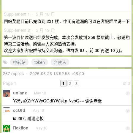
Supplement 1 · 5 月 18 日
回帖奖励目前已充值到 231 楼，中间有遗漏的可以在客服群里说一下
Supplement 2 · 5 月 19 日
第一波百亿赠送已经发放完成，本次会发放到 256 楼层截止，敬请期
待第二波活动。感谢🙏大家的热情支持。
欢迎大家加客服群保持交流沟通，进群发 ID ，前 30 再送 10 刀。
中转站
token
合伙人
267 replies
•
2026-06-26 13:52:53 +08:00
Page 1
1
of 3
2
3
unianx
May 18
1
Y25yaXZrYWVyQGdtYWlsLmNvbQ== 谢谢老板
ccOfd
May 18
2
id 267, 谢谢老板
Rexlion
May 18
3