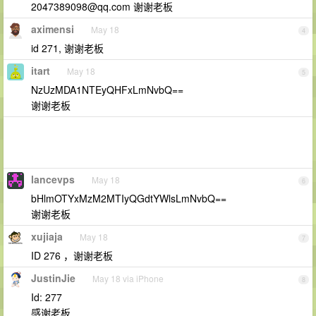
2047389098@qq.com
谢谢老板
aximensi
May 18
4
id 271, 谢谢老板
itart
May 18
5
NzUzMDA1NTEyQHFxLmNvbQ==
谢谢老板
lancevps
May 18
6
bHlmOTYxMzM2MTIyQGdtYWlsLmNvbQ==
谢谢老板
xujiaja
May 18
7
ID 276 ，谢谢老板
JustinJie
May 18 via iPhone
8
Id: 277
感谢老板