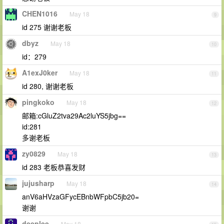
CHEN1016
May 18
9
id 275 谢谢老板
dbyz
May 18
10
id：279
A1exJ0ker
May 18
11
id 280, 谢谢老板
pingkoko
May 18
12
邮箱:cGluZ2tva29Ac2luYS5jbg==
id:281
多谢老板
zy0829
May 18
13
id 283 老板恭喜发财
jujusharp
May 18
14
anV6aHVzaGFycEBnbWFpbC5jb20=
谢谢
deeplee
May 18