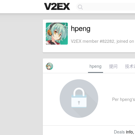
hpeng
V2EX member #82282, joined on 
hpeng
提问
技术
Per hpeng's 
Deals
info,