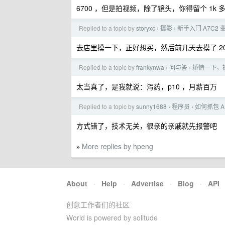
6700 ，但是拍视频，除了镜头，你得留个 1k 
Replied to a topic by
storyxc
摄影
新手入门 A7C2
›
›
去店里摸一下，正好想买，然后前几天去摸了 20
Replied to a topic by
frankynwa
问与答
矫情一下，
›
›
太当真了，是我就说：泻药，p10 ，月薪百万
Replied to a topic by
sunny1688
程序员
如何抓包 AP
›
›
方式错了，技术无关，很亲的亲戚就先报警吧
More replies by hpeng
»
About
·
Help
·
Advertise
·
Blog
·
API
创意工作者们的社区
World is powered by solitude