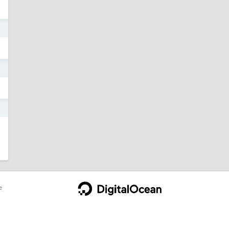
4
3
3
e