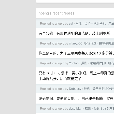
hpeng's recent replies
Replied to a topic by
cat
生活
买了一把起子机（电
›
›
有个邪修，有那种适配的清洁刷，装上刷厕所，
Replied to a topic by
miaeLKK
职场话题
拼车平摊
›
›
你全是亏的，为了三瓜两枣每天多烦 10 多分钟
Replied to a topic by
Yooloo
摄影
家用照片打印机
›
›
只有 6 寸 3 寸需求，买小米吧，网上冲印
手动调几张，后面就稳定了
Replied to a topic by
Debussy
摄影
关于自制 SONY 
›
›
没必要啊，要便宜买副厂，自己搞是折腾。实在
Replied to a topic by
dcsuibian
摄影
预算 1 万 5
›
›