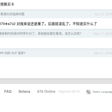
多预算买卡
 变焦镜头的选择问题
Apr 22, 202
70➕a7c2 对我来说还是重了。后面就凌乱了，不知道买什么了
被体制内的高中同学针对了，其他朋友都在看戏，该怎么办呢？
May 17, 202
P 内的 TCP 请求?
Mar 21, 202
·
FAQ
·
Solana
·
878 Online
Highest 6679
·
Select Languag