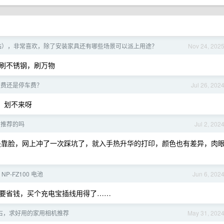
钻），非常喜欢，除了安装家具还有哪些场景可以派上用途？
Nov 24, 202
刷不锈钢，刷万物
油费还是停车费？
Jul 26, 202
，划不来呀
有推荐的吗
Jul 2, 202
真的是靠脸，网上冲了一次踩坑了，就入手热升华的打印，颜色也有差异，肉
NP-FZ100 电池
Jun 6, 202
要省钱，买个充电宝插线用得了……
 左右，求好用的家用相机推荐
May 31, 202