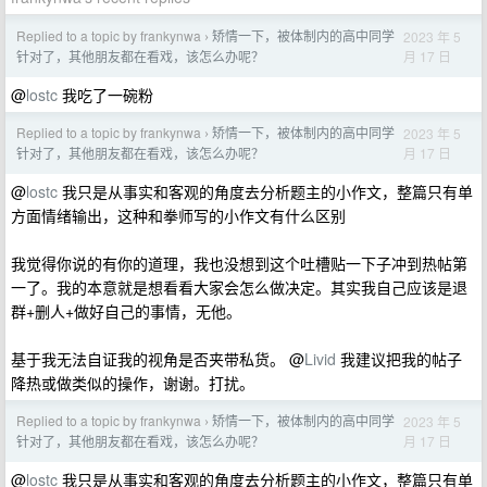
Replied to a topic by frankynwa
矫情一下，被体制内的高中同学
2023 年 5
›
月 17 日
针对了，其他朋友都在看戏，该怎么办呢？
@
lostc
我吃了一碗粉
Replied to a topic by frankynwa
矫情一下，被体制内的高中同学
2023 年 5
›
月 17 日
针对了，其他朋友都在看戏，该怎么办呢？
@
lostc
我只是从事实和客观的角度去分析题主的小作文，整篇只有单
方面情绪输出，这种和拳师写的小作文有什么区别
我觉得你说的有你的道理，我也没想到这个吐槽贴一下子冲到热帖第
一了。我的本意就是想看看大家会怎么做决定。其实我自己应该是退
群+删人+做好自己的事情，无他。
基于我无法自证我的视角是否夹带私货。 @
Livid
我建议把我的帖子
降热或做类似的操作，谢谢。打扰。
Replied to a topic by frankynwa
矫情一下，被体制内的高中同学
2023 年 5
›
月 17 日
针对了，其他朋友都在看戏，该怎么办呢？
@
lostc
我只是从事实和客观的角度去分析题主的小作文，整篇只有单