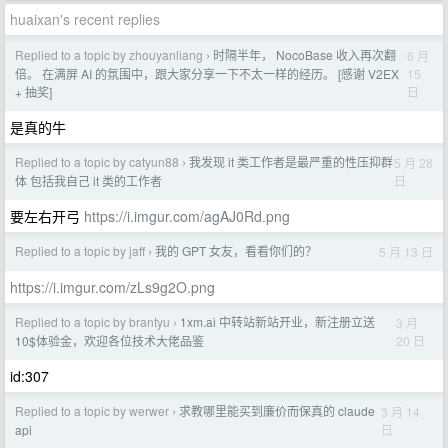
huaixan's recent replies
Replied to a topic by zhouyanliang
时隔半年， NocoBase 收入再次翻
6 月
›
15
倍。 在满屏 AI 的氛围中，跟大家分享一下不太一样的经历。 [感谢 V2EX
日
+ 抽奖]
是真的牛
Replied to a topic by catyun88
我发现 it 类工作者是最严重的性压抑群
5 月 28
›
日
体 包括我自己 it 类的工作者
要左右开弓
https://i.imgur.com/agAJ0Rd.png
Replied to a topic by jaff
我的 GPT 女友，看看你们的？
5 月 13 日
›
https://i.imgur.com/zLs9g2O.png
Replied to a topic by brantyu
1xm.ai 中转站新站开业，新注册立送
3 月
›
20 日
10$体验金，欢迎各位技术大佬品鉴
id:307
Replied to a topic by werwer
求教哪里能买到廉价而保真的 claude
3 月 14
›
日
api