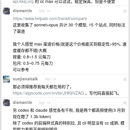
api.kksj.org
的 cc max 可以试试，稳定保真，但是不便宜
dismantle
Mar 14
7
https://www.helpaio.com/transit/compare
这里收集了 sonnet+opus 共计 30 个模型, 15 个站点, 同时标注
了渠道
我个人感觉 max 渠道价格(就是这个价格能买到稳定性>95%, 速
度缓存都不错)大概
按量: 0.8~1.5 元每刀
包月: 0.5~0.75 元每刀
可以参考
xuejianaitalk
Mar 14
8
那必须得推荐我每天都在用的了，
https://aigocode.com/invite/JHK8VZAQ
，写代码直接起飞。
dismantle
Mar 14
9
另 codex 和 claude 感觉各有千秋, 我是两个都高频使用(3 月到
现在蹬了 1.3b token)
除了 codex 的前端样式真的特别拉, 且 cli 明显没有 cc 成熟, 模
型能力差距不是特别明显