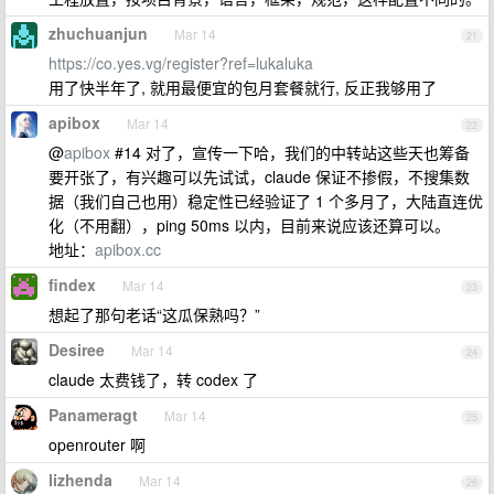
zhuchuanjun
Mar 14
21
https://co.yes.vg/register?ref=lukaluka
用了快半年了, 就用最便宜的包月套餐就行, 反正我够用了
apibox
Mar 14
22
@
apibox
#14 对了，宣传一下哈，我们的中转站这些天也筹备
要开张了，有兴趣可以先试试，claude 保证不掺假，不搜集数
据（我们自己也用）稳定性已经验证了 1 个多月了，大陆直连优
化（不用翻），ping 50ms 以内，目前来说应该还算可以。
地址：
apibox.cc
findex
Mar 14
23
想起了那句老话“这瓜保熟吗？”
Desiree
Mar 14
24
claude 太费钱了，转 codex 了
Panameragt
Mar 14
25
openrouter 啊
lizhenda
Mar 14
26