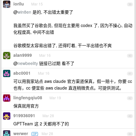
iorilu
Mar 15
39
@
win8en
是的, 不出错太重要了
我虽然买了谷歌会员, 但现在主要用 codex 了, 因为不操心, 自动
化程度高, 中间不出错
谷歌模型太容易出错了, 还得盯着, 干一半出错也不爽
alan9999
Mar 16
40
@
newbeelity
链接已过期 看不了
abc0001
Mar 16
41
可以用我家站点 aws claude 官方渠道保真，假一赔十，你要 cc
也有，cc 便宜些 aws claude 直连稍微贵点。可提供测试。
lingfengqiu08
Mar 19
42
保真就用官方
919936091
Mar 28
43
GPTTeam 这 2 天都用不了的
werwer
Mar 28
OP
44