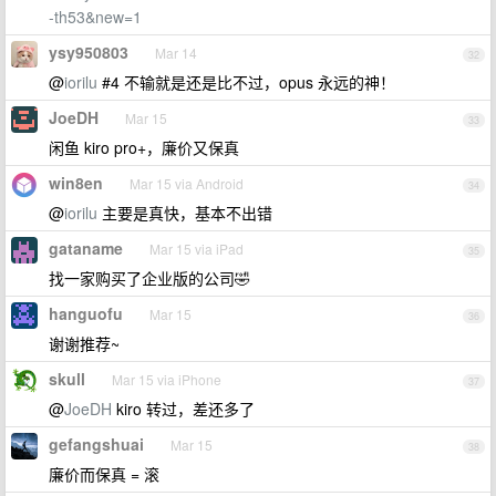
-th53&new=1
ysy950803
Mar 14
32
@
iorilu
#4 不输就是还是比不过，opus 永远的神！
JoeDH
Mar 15
33
闲鱼 kiro pro+，廉价又保真
win8en
Mar 15 via Android
34
@
iorilu
主要是真快，基本不出错
gataname
Mar 15 via iPad
35
找一家购买了企业版的公司🤣
hanguofu
Mar 15
36
谢谢推荐~
skull
Mar 15 via iPhone
37
@
JoeDH
kiro 转过，差还多了
gefangshuai
Mar 15
38
廉价而保真 = 滚