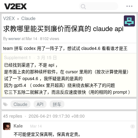
V2EX
Claude
›
求教哪里能买到廉价而保真的 claude api
By
werwer
at Mar 14 · 8102 views
team 拼车 codex 用了一阵子了，想试试 claude4.6 看看谁才是王
Supplement 1 · 3 月 15 日
已经找到渠道了，不是 api ，
是市面上卖的那种续杯软件，在 cursor 里用的（按次计算使用量）
试了一下 opus4.6 ，我怀疑是真的是真的
因为 gpt5.4 （ codex 里开超高）绕来绕去解决不了的问题
它三下五除二就解决了，而且反应速度很快（用的相同的 prompt ）
Claude
API
拼车
45 replies
•
2026-04-21 09:17:30 +08:00
Kale
Mar 14
1
不可能便宜又保真啊，保真肯定贵。