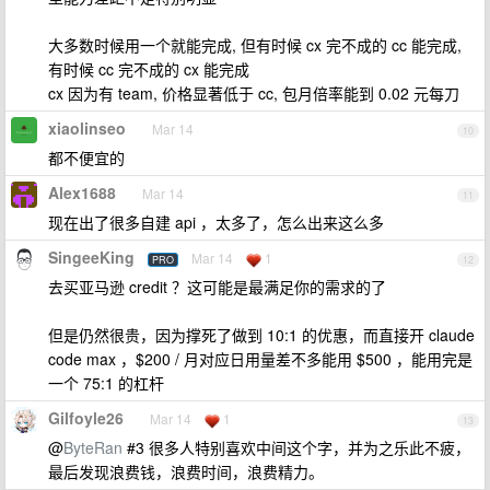
大多数时候用一个就能完成, 但有时候 cx 完不成的 cc 能完成,
有时候 cc 完不成的 cx 能完成
cx 因为有 team, 价格显著低于 cc, 包月倍率能到 0.02 元每刀
xiaolinseo
Mar 14
10
都不便宜的
Alex1688
Mar 14
11
现在出了很多自建 api ，太多了，怎么出来这么多
SingeeKing
Mar 14
1
PRO
12
去买亚马逊 credit ？这可能是最满足你的需求的了
但是仍然很贵，因为撑死了做到 10:1 的优惠，而直接开 claude
code max ，$200 / 月对应日用量差不多能用 $500 ，能用完是
一个 75:1 的杠杆
Gilfoyle26
Mar 14
1
13
@
ByteRan
#3 很多人特别喜欢中间这个字，并为之乐此不疲，
最后发现浪费钱，浪费时间，浪费精力。