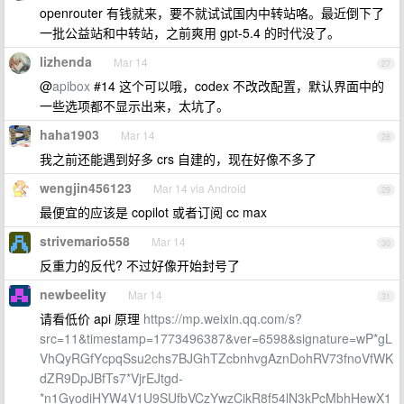
openrouter 有钱就来，要不就试试国内中转站咯。最近倒下了
一批公益站和中转站，之前爽用 gpt-5.4 的时代没了。
lizhenda
Mar 14
27
@
apibox
#14 这个可以哦，codex 不改改配置，默认界面中的
一些选项都不显示出来，太坑了。
haha1903
Mar 14
28
我之前还能遇到好多 crs 自建的，现在好像不多了
wengjin456123
Mar 14 via Android
29
最便宜的应该是 copilot 或者订阅 cc max
strivemario558
Mar 14
30
反重力的反代? 不过好像开始封号了
newbeelity
Mar 14
31
请看低价 api 原理
https://mp.weixin.qq.com/s?
src=11&timestamp=1773496387&ver=6598&signature=wP*gL
VhQyRGfYcpqSsu2chs7BJGhTZcbnhvgAznDohRV73fnoVfWK
dZR9DpJBfTs7*VjrEJtgd-
*n1GyodiHYW4V1U9SUfbVCzYwzCikR8f54lN3kPcMbhHewX1