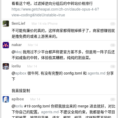
看看这个吧，过滤掉逆向分组后的中转站价格排行
https://www.getcheapai.com/zh-cn/claude-opus-4-6?
view=coding&hideUnstable=true
SenLief
Mar 14 via iPhone
17
不可能有廉价的真的，这样商家都得赔掉裤子了，商家想赚钱就
是撸免费的或者上游黑来的。
nakar
Mar 14
18
@
kksj
我用过不少平台都声称更官方差不多，但是用一阵子后还
不如咸鱼的中转，体验极其糟糕，纯纯的割韭菜。
iorilu
Mar 14
19
@
apibox
很牛阿, 有没有完整的 config.toml 和
agents.md
分享
下
我直接复制
apibox
Mar 14
20
@
iorilu
#19 config.toml 你把我放出来的 merge 进去就好，对比
下你自己的配置。
agents.md
不建议全局约束，我都是每个项目
工程放置，按项目背景，语言，框架，规范，这样配置不同的。