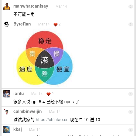
manwhatcanisay
Mar 14
2
不可能三角
ByteRan
Mar 14
2
3
iorilu
Mar 14
2
4
很多人说 gpt 5.4 已经不输 opus 了
calmbinweijin
Mar 14
5
试试我家的
https://chintao.cn
现在冲 10 送 10
kksj
Mar 14
6