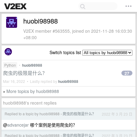
huobi98988
V2EX member #563555, joined on 2021-11-28 16:03:30
+08:00
Switch topics list
Python
•
huobi98988
爬虫的极限是什么？
27
Mar 16, 2022 • Lastly replied by
huobi98988
More topics by huobi98988
»
huobi98988's recent replies
Replied to a topic by huobi98988
爬虫的极限是什么？
2022 年 3 月 23 日
›
@
advancejar
哪个案例是使用爬虫的？
Replied to a topic by huobi98988
爬虫的极限是什么？
2022 年 3 月 23 日
›