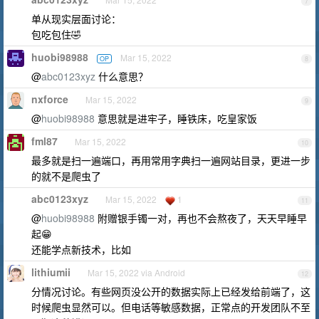
7
单从现实层面讨论：
包吃包住🤣
huobi98988
Mar 15, 2022
OP
8
@
abc0123xyz
什么意思？
nxforce
Mar 15, 2022
9
@
huobi98988
意思就是进牢子，睡铁床，吃皇家饭
fml87
Mar 15, 2022
10
最多就是扫一遍端口，再用常用字典扫一遍网站目录，更进一步
的就不是爬虫了
abc0123xyz
Mar 15, 2022
1
11
@
huobi98988
附赠银手镯一对，再也不会熬夜了，天天早睡早
起😁
还能学点新技术，比如
lithiumii
Mar 15, 2022 via Android
12
分情况讨论。有些网页没公开的数据实际上已经发给前端了，这
时候爬虫显然可以。但电话等敏感数据，正常点的开发团队不至