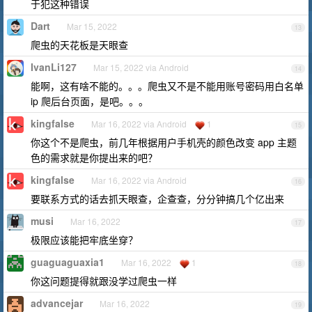
于犯这种错误
Dart
Mar 15, 2022
13
爬虫的天花板是天眼查
IvanLi127
Mar 15, 2022 via Android
14
能啊，这有啥不能的。。。爬虫又不是不能用账号密码用白名单
ip 爬后台页面，是吧。。。
kingfalse
Mar 16, 2022 via Android
1
15
你这个不是爬虫，前几年根据用户手机壳的颜色改变 app 主题
色的需求就是你提出来的吧？
kingfalse
Mar 16, 2022 via Android
16
要联系方式的话去抓天眼查，企查查，分分钟搞几个亿出来
musi
Mar 16, 2022
17
极限应该能把牢底坐穿？
guaguaguaxia1
Mar 16, 2022
1
18
你这问题提得就跟没学过爬虫一样
advancejar
Mar 16, 2022
19