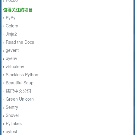
Pocoo
›
值得关注的项目
PyPy
›
Celery
›
Jinja2
›
Read the Docs
›
gevent
›
pyenv
›
virtualenv
›
Stackless Python
›
Beautiful Soup
›
结巴中文分词
›
Green Unicorn
›
Sentry
›
Shovel
›
Pyflakes
›
pytest
›