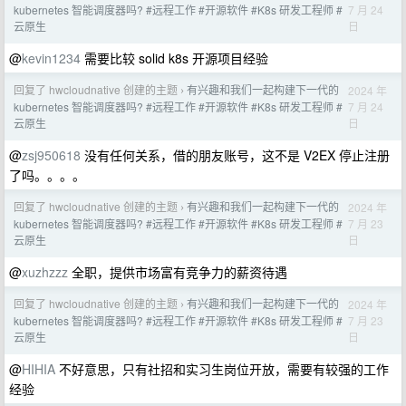
7 月 24
kubernetes 智能调度器吗? #远程工作 #开源软件 #K8s 研发工程师 #
日
云原生
@
kevin1234
需要比较 solid k8s 开源项目经验
回复了 hwcloudnative 创建的主题
有兴趣和我们一起构建下一代的
2024 年
›
7 月 24
kubernetes 智能调度器吗? #远程工作 #开源软件 #K8s 研发工程师 #
日
云原生
@
zsj950618
没有任何关系，借的朋友账号，这不是 V2EX 停止注册
了吗。。。。
回复了 hwcloudnative 创建的主题
有兴趣和我们一起构建下一代的
2024 年
›
7 月 23
kubernetes 智能调度器吗? #远程工作 #开源软件 #K8s 研发工程师 #
日
云原生
@
xuzhzzz
全职，提供市场富有竞争力的薪资待遇
回复了 hwcloudnative 创建的主题
有兴趣和我们一起构建下一代的
2024 年
›
7 月 23
kubernetes 智能调度器吗? #远程工作 #开源软件 #K8s 研发工程师 #
日
云原生
@
HIHIA
不好意思，只有社招和实习生岗位开放，需要有较强的工作
经验