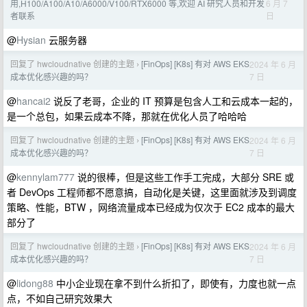
6 月 7
用,H100/A100/A10/A6000/V100/RTX6000 等,欢迎 AI 研究人员和开发
日
者联系
@
Hysian
云服务器
回复了 hwcloudnative 创建的主题
[FinOps] [K8s] 有对 AWS EKS
2024 年 6 月
›
7 日
成本优化感兴趣的吗？
@
hancai2
说反了老哥，企业的 IT 预算是包含人工和云成本一起的，
是一个总包，如果云成本不降，那就在优化人员了哈哈哈
回复了 hwcloudnative 创建的主题
[FinOps] [K8s] 有对 AWS EKS
2024 年 6 月
›
7 日
成本优化感兴趣的吗？
@
kennylam777
说的很棒，但是这些工作手工完成，大部分 SRE 或
者 DevOps 工程师都不愿意搞，自动化是关键，这里面就涉及到调度
策略、性能，BTW ，网络流量成本已经成为仅次于 EC2 成本的最大
部分了
回复了 hwcloudnative 创建的主题
[FinOps] [K8s] 有对 AWS EKS
2024 年 6 月
›
7 日
成本优化感兴趣的吗？
@
lidong88
中小企业现在拿不到什么折扣了，即使有，力度也就一点
点，不如自己研究效果大