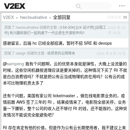
V2EX
hwcloudnative
全部回复
回复总数
35
›
›
回复了 hwcloudnative 创建的主题
[15K-30K] [UX 设计师] [远程工
2024 年 10
›
月 18 日
作] 有兴趣和我们一起构建下一代云原生开源软件吗?
感谢留言，后端 hc 已经全部招满，暂时不招 SRE 和 devops
回复了 cesign 创建的主题
给昂贵的云降降本
2024 年 8 月 13 日
›
@
sampeng
我有个问题啊，云的优势本身就是弹性，大晚上没流量的
时候，这些空闲机器按道理应该是要关掉的，这种情况下买了 RI 不就
是白白浪费钱吗？不就是把公有云当成物理机房在用吗？公有云的成
本可比物理机贵太多了
还有个问题，美国有家公司 ticketmaster ，做在线电影票业务的，疫
情前跟 AWS 签了三年的 RI ，结果疫情来了，电影院全部关停，业务
量一下腰斩，整个公司的收入还不够付 RI 的钱，还不能毁约，这种突
发情况不能说完全能避免吧？
RI 存在肯定有他的价值，但是作为公有云长期使用者，我不建议上来