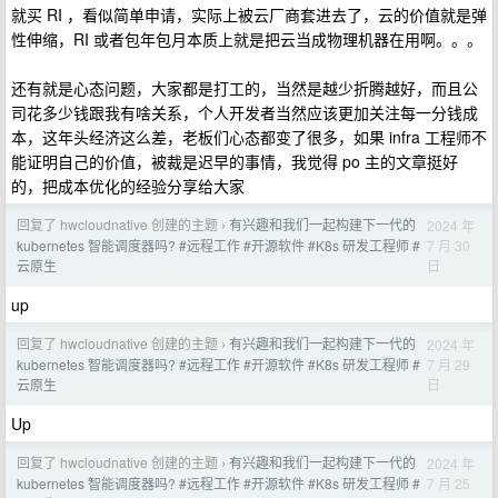
就买 RI ，看似简单申请，实际上被云厂商套进去了，云的价值就是弹
性伸缩，RI 或者包年包月本质上就是把云当成物理机器在用啊。。。
还有就是心态问题，大家都是打工的，当然是越少折腾越好，而且公
司花多少钱跟我有啥关系，个人开发者当然应该更加关注每一分钱成
本，这年头经济这么差，老板们心态都变了很多，如果 infra 工程师不
能证明自己的价值，被裁是迟早的事情，我觉得 po 主的文章挺好
的，把成本优化的经验分享给大家
回复了 hwcloudnative 创建的主题
有兴趣和我们一起构建下一代的
2024 年
›
7 月 30
kubernetes 智能调度器吗? #远程工作 #开源软件 #K8s 研发工程师 #
日
云原生
up
回复了 hwcloudnative 创建的主题
有兴趣和我们一起构建下一代的
2024 年
›
7 月 29
kubernetes 智能调度器吗? #远程工作 #开源软件 #K8s 研发工程师 #
日
云原生
Up
回复了 hwcloudnative 创建的主题
有兴趣和我们一起构建下一代的
2024 年
›
7 月 25
kubernetes 智能调度器吗? #远程工作 #开源软件 #K8s 研发工程师 #