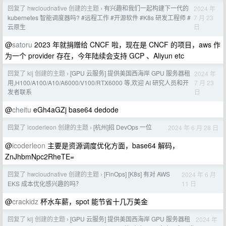
回复了 hwcloudnative 创建的主题
有兴趣和我们一起构建下一代的
2024 年
›
7 月 23
kubernetes 智能调度器吗? #远程工作 #开源软件 #K8s 研发工程师 #
日
云原生
@
satoru
2023 年就捐赠给 CNCF 啦，现在是 CNCF 的项目，aws 作
为一个 provider 存在，今年陆续会支持 GCP 、Aliyun etc
回复了 klj 创建的主题
[GPU 云服务] 提供美国西海岸 GPU 服务器租
2024 年
›
7 月 23
用,H100/A100/A10/A6000/V100/RTX6000 等,欢迎 AI 研究人员和开
日
发者联系
@
cheitu
eGh4aGZj base64 dedode
回复了 icoderleon 创建的主题
[杭州]招 DevOps 一位
2024 年 6 月 28 日
›
@
icoderleon
主要是资源调度优化方面，base64 解码，
ZnJhbmNpc2RheTE=
回复了 hwcloudnative 创建的主题
[FinOps] [K8s] 有对 AWS
2024 年 6 月
›
11 日
EKS 成本优化感兴趣的吗？
@
crackidz
杯水车薪，spot 能节省十几万美金
回复了 klj 创建的主题
[GPU 云服务] 提供美国西海岸 GPU 服务器租
2024 年
›