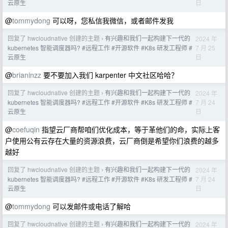
日
云原生
@
tommydong
可以呀，您私信我微信，或者邮件发我
回复了 hwcloudnative 创建的主题
有兴趣和我们一起构建下一代的
2024 年
›
7 月 25
kubernetes 智能调度器吗? #远程工作 #开源软件 #K8s 研发工程师 #
日
云原生
@
brianinzz
要不要加入我们 karpenter 中文社区哈哈？
回复了 hwcloudnative 创建的主题
有兴趣和我们一起构建下一代的
2024 年
›
7 月 24
kubernetes 智能调度器吗? #远程工作 #开源软件 #K8s 研发工程师 #
日
云原生
@
coefuqin
指望云厂商帮咱们优化成本，等于革他们的命，实际上客
户使用公有云存在大量的资源浪费，云厂商倒是希望你们浪费的越多
越好
回复了 hwcloudnative 创建的主题
有兴趣和我们一起构建下一代的
2024 年
›
7 月 24
kubernetes 智能调度器吗? #远程工作 #开源软件 #K8s 研发工程师 #
日
云原生
@
tommydong
可以发邮件或电话了解哈
回复了 hwcloudnative 创建的主题
有兴趣和我们一起构建下一代的
2024 年
›