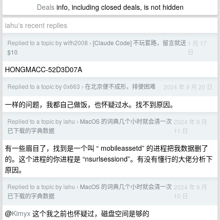
Deals
info, including closed deals, is not hidden
iahu's recent replies
Replied to a topic by wlfh2008
[Claude Code] 不玩套路，留言就送
1 月 17
›
日
$10
HONGMACC-52D3D07A
Replied to a topic by 0x663
在北京便不成形，排便困难
2024 年 9 月 20 日
›
一样的问题，我都自己做饭，也怀疑过水。找不到原因。
Replied to a topic by iahu
MacOS 的词典几个小时就会清一次
2024 年 9 月
›
11 日
已下载的字典数据
有一些眉目了，找到是一个叫 “ mobileassetd” 的进程把我数据删了
的。这个进程的你进程是 “nsurlsessiond”。有没有懂行的大佬分析下
原因。
Replied to a topic by iahu
MacOS 的词典几个小时就会清一次
2024 年 9 月
›
10 日
已下载的字典数据
@
Kimyx
这个我之前也怀疑过，磁盘空间是够的