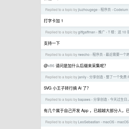
Replied to a topic by
jiuzhougege
程序员
Codei
›
›
打字卡加 1
Replied to a topic by
giffgaffman
推广
T 楼：送 10 
›
›
支持一下
Replied to a topic by
rwecho
程序员
最近需要一个
›
›
@
x86
请问是加什么后缀来采集呢？
Replied to a topic by
janily
分享创造
整了一个免费 F
›
›
SVG 小王子转行搞 Ai 了？
Replied to a topic by
bapaws
分享创造
今天过生日，
›
›
有几个属于自己开发 App ，已超越大部分人
Replied to a topic by
LeoSebastian
macOS
macO
›
›