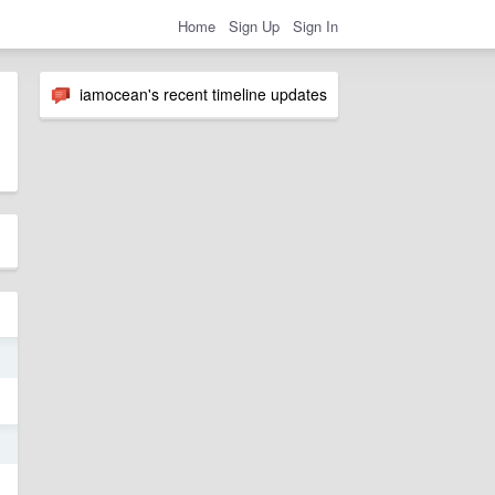
Home
Sign Up
Sign In
iamocean's recent timeline updates
7
7