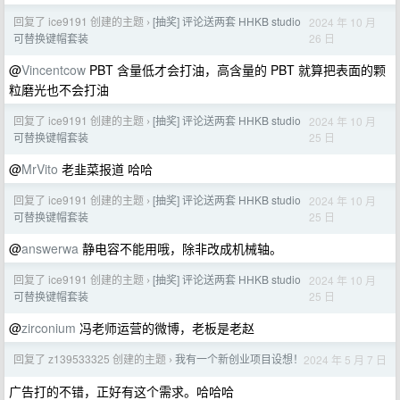
回复了 ice9191 创建的主题
[抽奖] 评论送两套 HHKB studio
2024 年 10 月
›
26 日
可替换键帽套装
@
Vincentcow
PBT 含量低才会打油，高含量的 PBT 就算把表面的颗
粒磨光也不会打油
回复了 ice9191 创建的主题
[抽奖] 评论送两套 HHKB studio
2024 年 10 月
›
25 日
可替换键帽套装
@
MrVito
老韭菜报道 哈哈
回复了 ice9191 创建的主题
[抽奖] 评论送两套 HHKB studio
2024 年 10 月
›
25 日
可替换键帽套装
@
answerwa
静电容不能用哦，除非改成机械轴。
回复了 ice9191 创建的主题
[抽奖] 评论送两套 HHKB studio
2024 年 10 月
›
25 日
可替换键帽套装
@
zirconium
冯老师运营的微博，老板是老赵
回复了 z139533325 创建的主题
我有一个新创业项目设想！
2024 年 5 月 7 日
›
广告打的不错，正好有这个需求。哈哈哈