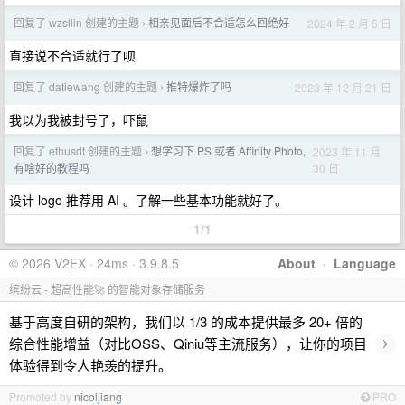
回复了 wzsllin 创建的主题
相亲见面后不合适怎么回绝好
2024 年 2 月 5 日
›
直接说不合适就行了呗
回复了 datiewang 创建的主题
推特爆炸了吗
2023 年 12 月 21 日
›
我以为我被封号了，吓鼠
回复了 ethusdt 创建的主题
想学习下 PS 或者 Affinity Photo,
2023 年 11 月
›
30 日
有啥好的教程吗
设计 logo 推荐用 AI 。了解一些基本功能就好了。
1/1
© 2026 V2EX · 24ms · 3.9.8.5
About
·
Language
缤纷云 - 超高性能🚀 的智能对象存储服务
基于高度自研的架构，我们以 1/3 的成本提供最多 20+ 倍的
›
综合性能增益（对比OSS、Qiniu等主流服务），让你的项目
体验得到令人艳羡的提升。
Promoted by
nicoljiang
PRO