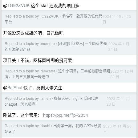
@
TG92ZVUK
这个 star 还没我的项目多
Replied to a topic by TG92ZVUK
求推荐一款开源的低代码
2024 年 10 月 25
›
日
平台
开源没这么成熟的吧，自己做吧
Replied to a topic by onemruo
[开源][组队找人] 一个隐私优先
2024 年 1 月
›
24 日
的开源笔记产品
项目美工不错，图标圆嘟嘟的挺可爱
Replied to a topic by idlewater
这个小项目，三年前被廖雪峰翻
2023 年 12 月
›
22 日
牌，上周五又被阮一峰选中
@
BaiShui
快了，感谢大佬关注
Replied to a topic by lizhien
各位大哥， nginx 反向代理
2023 年 11 月
›
23 日
chatgpt，怎么搞啊
刚试了，这个管用：
https://pjq.me/?p=2054
Replied to a topic by idoubi
出海第一周，我的 GPTs 导航
2023 年 11 月 20
›
日
站🔥了