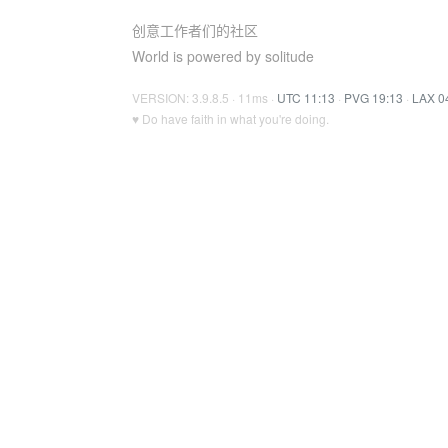
创意工作者们的社区
World is powered by solitude
VERSION: 3.9.8.5 · 11ms ·
UTC 11:13
·
PVG 19:13
·
LAX 0
♥ Do have faith in what you're doing.