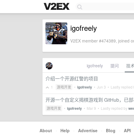
igofreely
V2EX member #474389, joined on
igofreely
提问
技
介绍一个开源红警的项目
1
游戏开发
•
igofreely
•
Jun 3
• Lastly replied
开源一个自定义揭棋游戏到 GitHub，
游戏开发
•
igofreely
•
Mar 9
• Lastly replied by
we
About
·
Help
·
Advertise
·
Blog
·
API