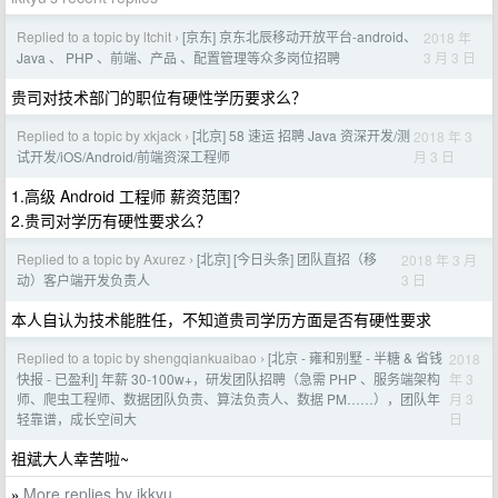
Replied to a topic by ltchit
[京东] 京东北辰移动开放平台-android、
2018 年
›
3 月 3 日
Java 、 PHP 、前端、产品 、配置管理等众多岗位招聘
贵司对技术部门的职位有硬性学历要求么？
Replied to a topic by xkjack
[北京] 58 速运 招聘 Java 资深开发/测
2018 年 3
›
月 3 日
试开发/iOS/Android/前端资深工程师
1.高级 Android 工程师 薪资范围？
2.贵司对学历有硬性要求么？
Replied to a topic by Axurez
[北京] [今日头条] 团队直招（移
2018 年 3 月
›
3 日
动）客户端开发负责人
本人自认为技术能胜任，不知道贵司学历方面是否有硬性要求
Replied to a topic by shengqiankuaibao
[北京 - 雍和别墅 - 半糖 & 省钱
2018
›
年 3
快报 - 已盈利] 年薪 30-100w+，研发团队招聘（急需 PHP 、服务端架构
月 3
师、爬虫工程师、数据团队负责、算法负责人、数据 PM……），团队年
日
轻靠谱，成长空间大
祖斌大人幸苦啦~
More replies by ikkyu
»