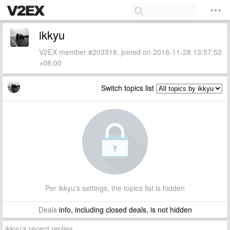
ikkyu
V2EX member #203318, joined on 2016-11-28 13:57:52
+08:00
Switch topics list
Per ikkyu's settings, the topics list is hidden
Deals
info, including closed deals, is not hidden
ikkyu's recent replies