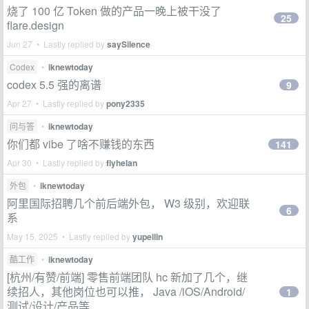
烧了 100 亿 Token 做的产品一晚上被干没了
25
flare.design
Jun 27 • Lastly replied by
saySilence
Codex
•
iknewtoday
codex 5.5 强的离谱
9
Apr 27 • Lastly replied by
pony2335
问与答
•
iknewtoday
你们都 vibe 了啥不赚钱的东西
141
Apr 30 • Lastly replied by
flyhelan
外包
•
iknewtoday
阿里国际招聘几个前后端外包， W3 级别，欢迎联
6
系
May 15, 2025 • Lastly replied by
yupeilin
酷工作
•
iknewtoday
[杭州/有赞/前端] 零售前端团队 hc 新加了几个，继
续招人，其他岗位也可以推， Java /iOS/Android/
1
测试/设计/产品等