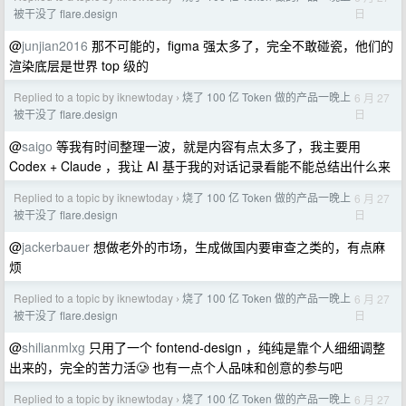
日
被干没了 flare.design
@
junjian2016
那不可能的，figma 强太多了，完全不敢碰瓷，他们的
渲染底层是世界 top 级的
Replied to a topic by iknewtoday
烧了 100 亿 Token 做的产品一晚上
6 月 27
›
日
被干没了 flare.design
@
saigo
等我有时间整理一波，就是内容有点太多了，我主要用
Codex + Claude ，我让 AI 基于我的对话记录看能不能总结出什么来
Replied to a topic by iknewtoday
烧了 100 亿 Token 做的产品一晚上
6 月 27
›
日
被干没了 flare.design
@
jackerbauer
想做老外的市场，生成做国内要审查之类的，有点麻
烦
Replied to a topic by iknewtoday
烧了 100 亿 Token 做的产品一晚上
6 月 27
›
日
被干没了 flare.design
@
shilianmlxg
只用了一个 fontend-design ，纯纯是靠个人细细调整
出来的，完全的苦力活🥲 也有一点个人品味和创意的参与吧
Replied to a topic by iknewtoday
烧了 100 亿 Token 做的产品一晚上
6 月 27
›