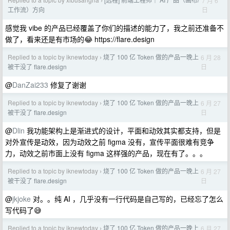
7 月 6
›
日
工作流）方向
感觉我 vibe 的产品已经覆盖了你们的描述的能力了，我之前还准备不
做了，看来还是有市场的😂 https://flare.design
Replied to a topic by iknewtoday
烧了 100 亿 Token 做的产品一晚上
6 月 28
›
日
被干没了 flare.design
@
DanZai233
修复了谢谢
Replied to a topic by iknewtoday
烧了 100 亿 Token 做的产品一晚上
6 月 27
›
日
被干没了 flare.design
@
Dlin
我功能架构上是渐进式的设计，平面和动效其实都支持，但是
对外宣传是动效，因为动效之前 figma 没有，宣传平面很难有竞争
力，动效之前市面上没有 figma 这样强的产品，现在有了。。。
Replied to a topic by iknewtoday
烧了 100 亿 Token 做的产品一晚上
6 月 27
›
日
被干没了 flare.design
@
jkjoke
对。。纯 AI ，几乎没有一行代码是自己写的，已经忘了怎么
写代码了😅
Replied to a topic by iknewtoday
烧了 100 亿 Token 做的产品一晚上
6 月 27
›