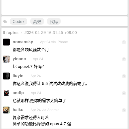
Codex
高效
代码
9 replies
•
2026-04-29 16:31:45 +08:00
nomansky
Apr 24 via iPhone
1
都是各领风骚数个月
yinanc
Apr 24
2
比 opus4.7 好吗？
liuyin
Apr 24
3
你这么说我得让 5.5 试试改改我的前端了。
andlp
Apr 24
4
也就那样,是你的需求太简单了
haiku
Apr 24 via Android
5
复杂需求还得人盯着
简单的功能比降智的 opus 4.7 强