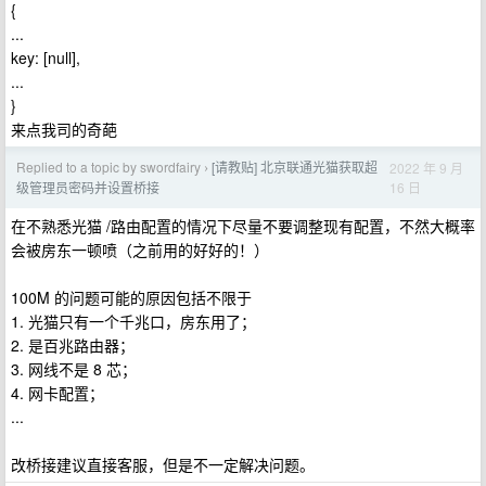
{
...
key: [null],
...
}
来点我司的奇葩
Replied to a topic by swordfairy
[请教贴] 北京联通光猫获取超
2022 年 9 月
›
16 日
级管理员密码并设置桥接
在不熟悉光猫 /路由配置的情况下尽量不要调整现有配置，不然大概率
会被房东一顿喷（之前用的好好的！）
100M 的问题可能的原因包括不限于
1. 光猫只有一个千兆口，房东用了；
2. 是百兆路由器；
3. 网线不是 8 芯；
4. 网卡配置；
...
改桥接建议直接客服，但是不一定解决问题。