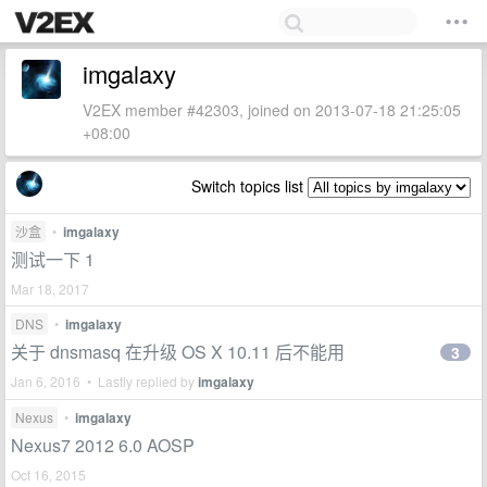
imgalaxy
V2EX member #42303, joined on 2013-07-18 21:25:05
+08:00
Switch topics list
沙盒
•
imgalaxy
测试一下 1
Mar 18, 2017
DNS
•
imgalaxy
关于 dnsmasq 在升级 OS X 10.11 后不能用
3
Jan 6, 2016 • Lastly replied by
imgalaxy
Nexus
•
imgalaxy
Nexus7 2012 6.0 AOSP
Oct 16, 2015