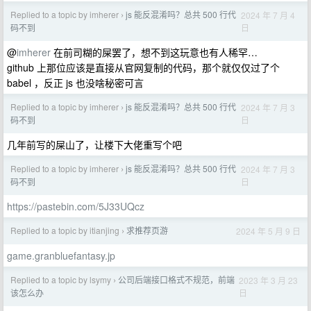
Replied to a topic by imherer
js 能反混淆吗？总共 500 行代
2024 年 7 月 4
›
日
码不到
@
imherer
在前司糊的屎罢了，想不到这玩意也有人稀罕…
github 上那位应该是直接从官网复制的代码，那个就仅仅过了个
babel ，反正 js 也没啥秘密可言
Replied to a topic by imherer
js 能反混淆吗？总共 500 行代
2024 年 7 月 3
›
日
码不到
几年前写的屎山了，让楼下大佬重写个吧
Replied to a topic by imherer
js 能反混淆吗？总共 500 行代
2024 年 7 月 3
›
日
码不到
https://pastebin.com/5J33UQcz
Replied to a topic by itianjing
求推荐页游
2024 年 5 月 9 日
›
game.granbluefantasy.jp
Replied to a topic by lsymy
公司后端接口格式不规范，前端
2023 年 3 月 23
›
日
该怎么办