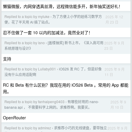
懒猫微服，内网穿透真丝滑，远程微信能多开，新年抽奖送好礼！
Replied to a topic by myluke
为了方便上小学的娃练习数学方
2025 年 12
›
月 23 日
便，花了半天用 AI 搞了站点。
忍不住做了一套 10 以内的加减法，竟然全对了！
Replied to a topic by isno
[盖楼抽奖] 新书上市，《深入高可用
2025 年 9 月
›
23 日
系统原理与设计》
支持
Replied to a topic by Lullaby001
iOS26 发 RC 了，但是好像
2025 年 9 月
›
11 日
没有什么应用适配啊
RC 和 Beta 有什么区别？我现在用的 iOS26 Beta 。常用的 App 都能
用。
Replied to a topic by fanhaipeng0403
有哪些好用的 nano-
2025 年 9
›
月 10 日
banana api ， 不需要科学上网的。求推荐啊。我要买。
OpenRouter
Replied to a topic by admirez
求推荐小巧的无线键盘，要带独立
2025 年 9 月
›