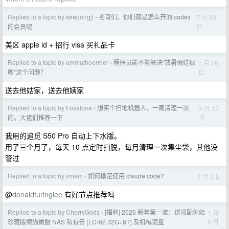
Replied to a topic by keepongjl
老哥们，你们都是怎么开的 codex
7 月 30
›
日
的会员呢
美区 apple id + 招行 visa 买礼品卡
Replied to a topic by emmathoermer
程序员能不能解决“放暑假娃很
7 月 26
›
日
吵”这个问题？
送去他姑家，送去他姨家
Replied to a topic by Foxalone
想买个扫地机器人，一周清理一次
4 月 12
›
日
的。大佬们推荐一下
我用的追觅 S50 Pro 自动上下水版。
用了三个月了，每天 10 点定时扫脱，每月清理一次集尘袋，其他没
管过
Replied to a topic by imiem
如何稳定使用 claude code?
3 月 2 日
›
@
donaldturinglee
有好节点推荐吗
Replied to a topic by CherryGods
[福利] 2026 新年第一波：送顶配创始
1 月
›
9 日
珍藏版懒猫微服 NAS 私有云 (LC-02 32G+8T) 及机械键盘