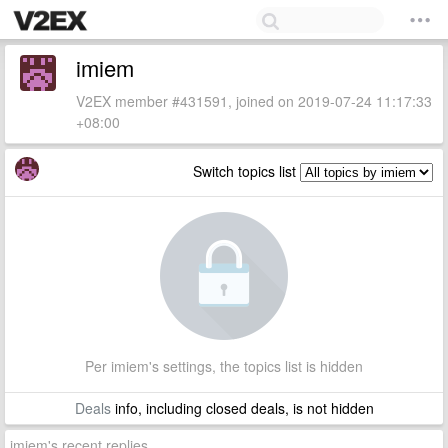
imiem
V2EX member #431591, joined on 2019-07-24 11:17:33
+08:00
Switch topics list
Per imiem's settings, the topics list is hidden
Deals
info, including closed deals, is not hidden
imiem's recent replies