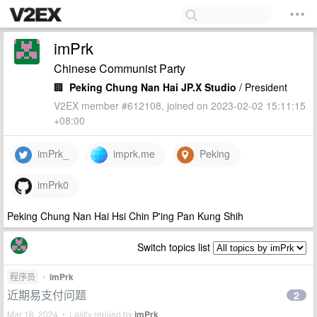
imPrk
Chinese Communist Party
🏢
Peking Chung Nan Hai JP.X Studio
/ President
V2EX member #612108, joined on 2023-02-02 15:11:15
+08:00
imPrk_
imprk.me
Peking
imPrk0
Peking Chung Nan Hai Hsi Chin P'ing Pan Kung Shih
Switch topics list
程序员
•
imPrk
近期易支付问题
2
Mar 18, 2024 • Lastly replied by
imPrk