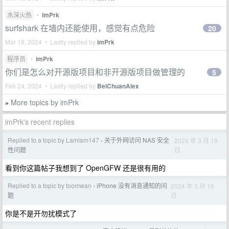
水深火热
•
imPrk
surfshark 在墙内还能使用，感觉有点危险
20
Mar 18, 2024 • Lastly replied by
imPrk
程序员
•
imPrk
你们是怎么对开源版项目和非开源版项目做管理的
5
Feb 24, 2024 • Lastly replied by
BeiChuanAlex
More topics by imPrk
»
imPrk's recent replies
Replied to a topic by Lamlam147
关于外网访问 NAS 安全
2024 年 3 月 19
›
日
性问题
看到你这篇帖子我想到了 OpenGFW 还是很有用的
Replied to a topic by toomwan
iPhone 没有消息通知的问
2024 年 3 月 19
›
日
题
你是不是开勿扰模式了