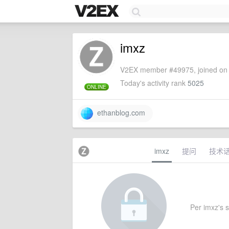
imxz
V2EX member #49975, joined on 
Today's activity rank
5025
ONLINE
ethanblog.com
imxz
提问
技术
Per imxz's s