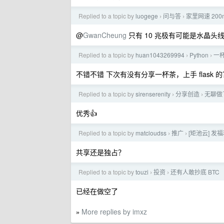
Replied to a topic by
luogege
问与答
家里网速 20
›
›
@
GwanCheung
只有 10 兆极有可能是水晶头
Replied to a topic by
huan1043269994
Python
一杯
›
›
不错不错 下次有没有分享一杯茶，上手 flask 的
Replied to a topic by
sirenserenity
分享创造
无聊做了
›
›
优秀👍
Replied to a topic by
matcloudss
推广
[矩池云] 发福
›
›
共享还是独占？
Replied to a topic by
touzi
投资
还有人敢抄底 BTC
›
›
已经在做空了
More replies by imxz
»