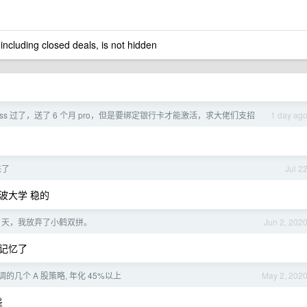
 including closed deals, is not hidden
or oss 过了，送了 6 个月 pro，但是要绑定银行卡才能激活，求大佬们支招
1 day ag
来了
Jul 2
波大学 稳的
2 天，我放弃了小鹤双拼。
Jun 2, 202
记忆了
nt 调的几个 A 股策略, 年化 45%以上
May 2, 202
差