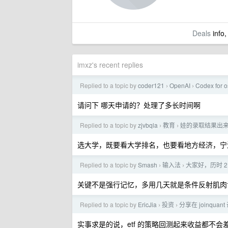
Deals
info,
imxz's recent replies
Replied to a topic by
coder121
OpenAI
Codex f
›
›
请问下 哪天申请的？处理了多长时间啊
Replied to a topic by
zjvbqla
教育
娃的录取结果出
›
›
选大学，既要看大学排名，也要看地方经济，宁
Replied to a topic by
Smash
输入法
大家好，历时 
›
›
关键不是强行记忆，多用几天就是条件反射肌肉
Replied to a topic by
EricJia
投资
分享在 joinqua
›
›
实事求是的说，etf 的策略回测起来收益都不会