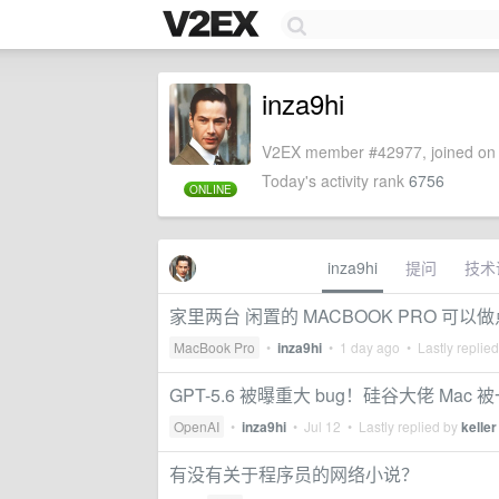
inza9hi
V2EX member #42977, joined on 
Today's activity rank
6756
ONLINE
inza9hi
提问
技术
家里两台 闲置的 MACBOOK PRO 可以
MacBook Pro
•
inza9hi
•
1 day ago
• Lastly replie
GPT-5.6 被曝重大 bug！硅谷大佬 Mac
OpenAI
•
inza9hi
•
Jul 12
• Lastly replied by
keller
有没有关于程序员的网络小说？