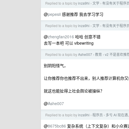
Replied to a topic by
inza9hi
文学
有没有关于程序
›
›
@
pepesii
感谢推荐 我去学习学习
Replied to a topic by
inza9hi
文学
有没有关于程序
›
›
@
zhengfan2016
哈哈 创意不错
去写一本吧 可以 vibewriting
Replied to a topic by
Ashe007
教育
v2 不是喜欢
›
›
别阴阳怪气，
让你推荐你也推荐不出来，别人推荐计算机你又
就这也能扯得上社会舆论被操纵？
@
Ashe007
Replied to a topic by
inza9hi
程序员
多亏 AI 现
›
›
@
8675bc86
复杂系统（上下文复杂）和小众赛道