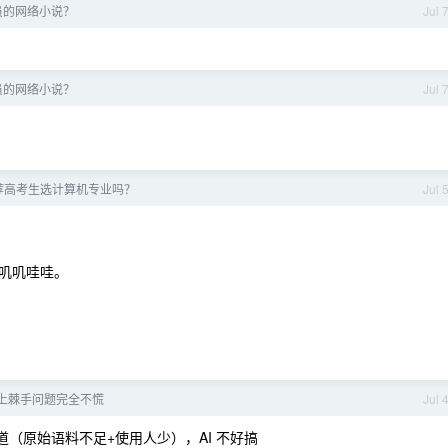
员的网络小说？
Jul 
员的网络小说？
Jul 
推荐高考生选计算机专业吗？
Jul 
叽叽哇哇。
在遇上棘手问题完全不慌
Jul 
（原始语料不足+使用人少），AI 不好搞