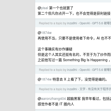
@
yisal
第一个也就罢了
第二个但凡你点开一下，也不会觉得是获利链接
Replied to a topic by
inza9hi
OpenAI
GPT-5.6 
›
›
@
1874w
再使用不当，只要不是使用者下命令，AI 也不
这个事确实有炒作嫌疑
但是这个人其实还挺有名的，不至于为了炒作而
之前他写过一篇 Something Big Is Happen
Replied to a topic by
inza9hi
OpenAI
GPT-5.6 
›
›
@
1874w
特意去 X 上看了下，没觉得是编的。
Replied to a topic by
inza9hi
文学
有没有关于程序
›
›
@
aaronzhang404
超脑黑客 我早年看过，包括
感觉作者不是 IT 圈内人