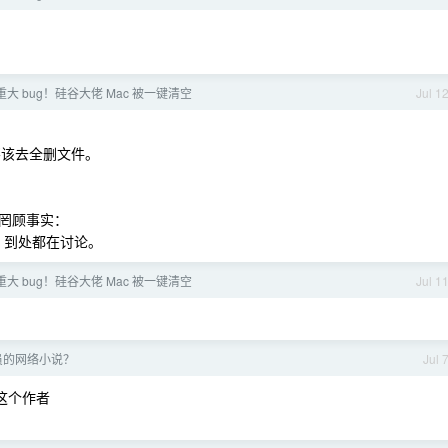
被曝重大 bug！硅谷大佬 Mac 被一键清空
Jul 1
不该去全删文件。
罔顾事实：
ing ，到处都在讨论。
被曝重大 bug！硅谷大佬 Mac 被一键清空
Jul 1
员的网络小说？
Jul 
这个作者