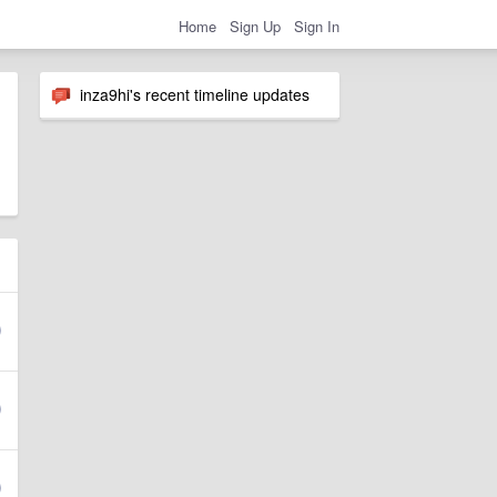
Home
Sign Up
Sign In
inza9hi's recent timeline updates