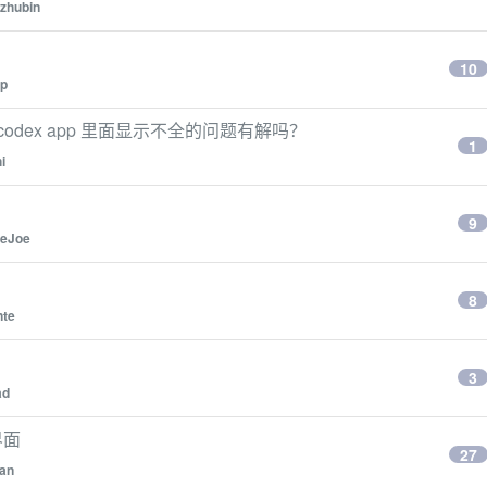
ozhubin
10
ip
odex app 里面显示不全的问题有解吗？
1
i
9
eJoe
8
nte
3
ad
 界面
27
man