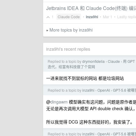
Jetbrains IDEA 和 Claude Code(终
1
Claude Code
•
inza9hi
•
Mar 1
• Lastly repl
More topics by inza9hi
»
inza9hi's recent replies
Replied to a topic by
drymonfidelia
Claude
用 GPT 
›
›
迭代，给富有科技做了个官网
一进来就找不到鼠标的网站 都是垃圾网站
Replied to a topic by
inza9hi
OpenAI
GPT-5.6 
›
›
@
dingawm
模型确实有这问题，问题是原作者是在 C
无论是再次调用大模型 API double che
所以我觉得 DCG 这种东西挺好的，我安装了。
Replied to a topic by
inza9hi
OpenAI
GPT-5.6 
›
›