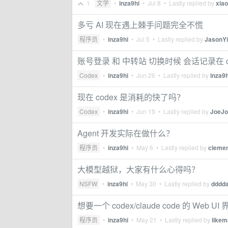
1
文学
•
inza9hi
•
Jul 8
• Lastly replied by
xia
多亏 AI 现在遇上棘手问题完全不慌
程序员
•
inza9hi
•
Jul 5
• Lastly replied by
JasonY
账号登录 和 中转站 切换时候 会话记录在 c
Codex
•
inza9hi
•
Jun 26
• Lastly replied by
inza9h
现在 codex 是消耗的快了吗？
Codex
•
inza9hi
•
Jun 19
• Lastly replied by
JoeJo
Agent 开发实际在做什么？
程序员
•
inza9hi
•
May 6
• Lastly replied by
cleme
大模型越狱，大家有什么心得吗？
NSFW
•
inza9hi
•
May 30
• Lastly replied by
dddd
想要一个 codex/claude code 的 Web UI
程序员
•
inza9hi
•
May 21
• Lastly replied by
like