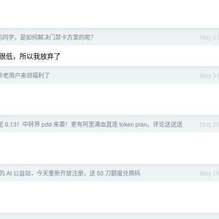
ne 的同学，是如何解决门禁卡方案的呢？
May 3
很低，所以我放弃了
I 的新老用户来领福利了
May 3
池低至 0.13！中转界 pdd 来袭！更有阿里满血直连 token plan。评论送送送
May 2
 AI 公益站，今天重新开放注册，送 50 刀额度兑换码
May 1