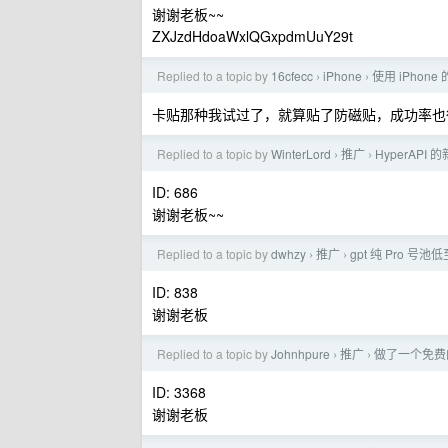
谢谢老板~~
ZXJzdHdoaWxlQGxpdmUuY29t
Replied to a topic by
16cfecc
iPhone
使用 iPho
›
›
卡贴那种我试过了，就算贴了防磁贴，成功率也
Replied to a topic by
WinterLord
推广
HyperAP
›
›
ID: 686
谢谢老板~~
Replied to a topic by
dwhzy
推广
gpt 纯 Pro 号
›
›
ID: 838
谢谢老板
Replied to a topic by
Johnhpure
推广
做了一个免费的
›
›
ID: 3368
谢谢老板