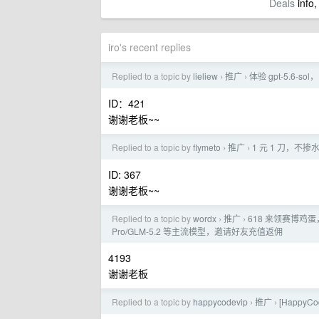
Deals
info,
iro's recent replies
Replied to a topic by
lieliew
推广
体验 gpt-5.6-
›
›
ID：421
谢谢老板~~
Replied to a topic by
flymeto
推广
1 元 1 刀，不掺
›
›
ID: 367
谢谢老板~~
Replied to a topic by
wordx
推广
618 来领赛博鸡蛋，中转支
›
›
Pro/GLM-5.2 等主流模型，邀请好友充值返佣
4193
谢谢老板
Replied to a topic by
happycodevip
推广
[HappyCo
›
›