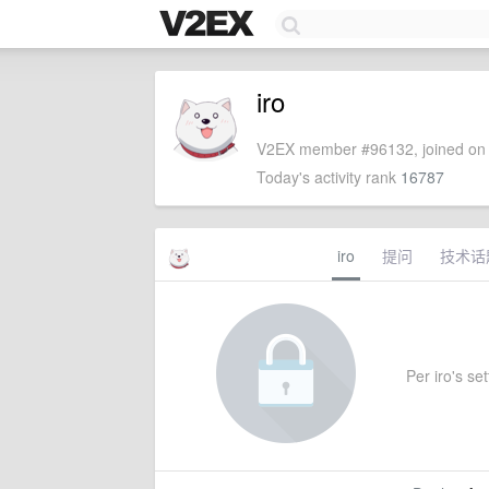
iro
V2EX member #96132, joined on 
Today's activity rank
16787
iro
提问
技术话
Per iro's set