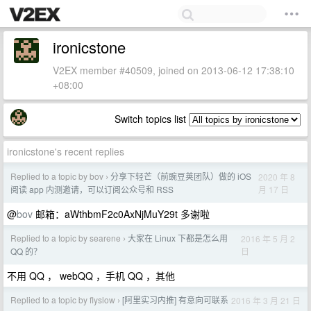
ironicstone
V2EX member #40509, joined on 2013-06-12 17:38:10
+08:00
Switch topics list
ironicstone's recent replies
Replied to a topic by bov
分享下轻芒（前豌豆荚团队）做的 iOS
2020 年 8
›
月 17 日
阅读 app 内测邀请，可以订阅公众号和 RSS
@
bov
邮箱：aWthbmF2c0AxNjMuY29t 多谢啦
Replied to a topic by searene
大家在 Linux 下都是怎么用
2016 年 5 月 2
›
日
QQ 的？
不用 QQ ， webQQ ，手机 QQ ，其他
Replied to a topic by flyslow
[阿里实习内推] 有意向可联系
2016 年 3 月 21 日
›