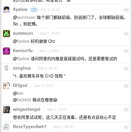
flyslow
Mar 2, 2016
OP
14
@
summoon
每个部门都缺前端，别说部门了，全球都缺前端。
So ，别犹豫。
summoon
Mar 2, 2016
15
@
flyslow
好的谢谢 Orz
KentonYu
Mar 2, 2016
16
@
flyslow
请问阿里的内推是直接面试吗，还是需要笔试的
zonghua
Mar 2, 2016
17
"1. 喜欢赛车并有 C1D 驾照 "
DIYgod
Mar 2, 2016
18
@
letv
@
543400
萌点在哪里😱
wingsofangel
Mar 2, 2016
19
想去阿里试试呢，这几天正在准备，还是有点自信心不足
RnzxTpyeoSwh7
Mar 2, 2016
20