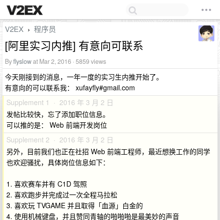
V2EX
程序员
›
[阿里实习内推] 有意向可联系
By
flyslow
at Mar 2, 2016 · 5859 views
今天刚接到的消息，一年一度的实习生内推开始了。
有意向的可以联系我： xufayfly#gmail.com
Supplement 1 · 2016 年 3 月 2 日
发帖比较快，忘了添加职位信息。
可以推的是： Web 前端开发岗位
Supplement 2 · 2016 年 3 月 2 日
另外，目前我们也正在社招 Web 前端工程师，最近想换工作的同学
也欢迎骚扰，具体岗位信息如下：
1. 喜欢赛车并有 C1D 驾照
2. 喜欢跑步并完成过一次全程马拉松
3. 喜欢玩 TVGAME 并且取得「血源」白金的
4. 使用机械键盘，并且赞同青轴的啪啪啪是最美妙的声音