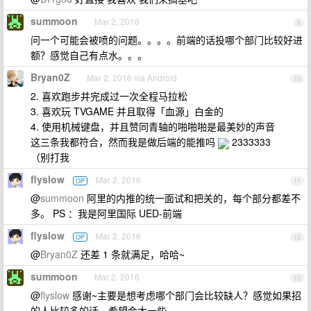
summoon
Mar 2, 2016
9
问一个可能会被喷的问题。。。。前端的话投哪个部门比较好进
额？感觉自己有点水。。。
Bryan0Z
Mar 2, 2016 via Android
10
2. 喜欢跑步并完成过一次全程马拉松
3. 喜欢玩 TVGAME 并且取得「血源」白金的
4. 使用机械键盘，并且赞同青轴的啪啪啪是最美妙的声音
这三条我都符合，然而我是做后端的能推吗
2333333
（别打我
flyslow
Mar 2, 2016
OP
11
@
summoon
阿里的内推的统一面试和把关的，每个部分都差不
多。 PS ：我是阿里国际 UED-前端
flyslow
Mar 2, 2016
OP
12
@
Bryan0Z
还差 1 条就满足，哈哈~
summoon
Mar 2, 2016
13
@
flyslow
感谢~主要是想考虑哪个部门会比较缺人？感觉如果招
的人比较多的话，希望会大一些