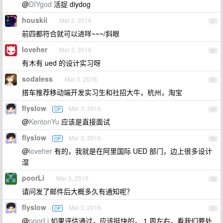
@
DIYgod
活捉 diydog
houskii
Mar 2, 2016
21
前四都符合就可以进咩~~~/斜眼
loveher
Mar 3, 2016
22
有木有 ued 的设计实习呀
sodaless
Mar 3, 2016
23
搭车推荐移动端开发实习生和社招大牛，杭州，淘宝
flyslow
Mar 3, 2016
OP
24
@
KentonYu
应该是直接面试
flyslow
Mar 3, 2016
OP
25
@
loveher
有的，我就是在阿里国际 UED 部门，边上很多设计
湿
poorLi
Mar 3, 2016
26
请问发了邮件后大概多久有通知呢？
flyslow
Mar 3, 2016
OP
27
@
poorLi
如果评估通过，应该挺快的， 1 周左右，看我们要处