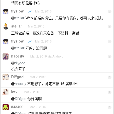
请问有职位要求吗
flyslow
Mar 2, 2016
OP
2
@
stellar
Web 前端的岗位，只要你有意向，都可以来试试。
stellar
Mar 2, 2016
3
正想做前端，我这几天准备一下资料，谢谢
flyslow
Mar 2, 2016
OP
4
@
stellar
好的，没问题
haocity
Mar 2, 2016 via Android
5
@
diygod
机会来了
DIYgod
Mar 2, 2016
6
@
haocity
不用想了，肯定不招 16 届毕业生
letv
Mar 2, 2016
7
@
DIYgod
你好萌啊
543400
Mar 2, 2016
8
@
DIYgod
好直接 我喜欢 我们来搞基吧