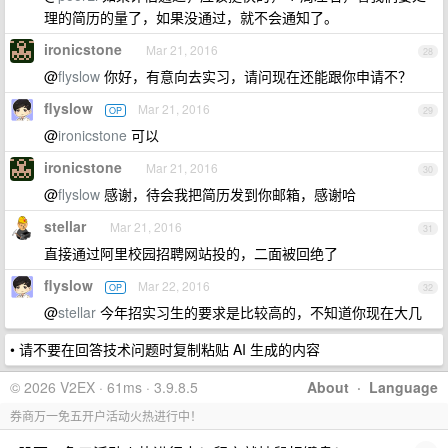
理的简历的量了，如果没通过，就不会通知了。
ironicstone
Mar 21, 2016
28
@
flyslow
你好，有意向去实习，请问现在还能跟你申请不？
flyslow
Mar 21, 2016
OP
29
@
ironicstone
可以
ironicstone
Mar 21, 2016
30
@
flyslow
感谢，待会我把简历发到你邮箱，感谢哈
stellar
Mar 21, 2016
31
直接通过阿里校园招聘网站投的，二面被回绝了
flyslow
Mar 22, 2016
OP
32
@
stellar
今年招实习生的要求是比较高的，不知道你现在大几
• 请不要在回答技术问题时复制粘贴 AI 生成的内容
© 2026 V2EX · 61ms · 3.9.8.5
About
·
Language
券商万一免五开户活动火热进行中！