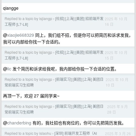
qiangge
Replied to a topic by isjiangp
[社招] [上海] [美团] 招前端开发
2025 年 10 月
›
16 日
工程师 [L7-L8]
@
xiaojie668329
同上，我们组不招，但是你可以把简历和诉求发我，
我可以内部给你找一下合适的。
Replied to a topic by isjiangp
[社招] [上海] [美团] 招前端开发
2025 年 10 月
›
15 日
工程师 [L7-L8]
@
lic
发个简历和诉求给我呢，我内部给你投一下合适的位置。
Replied to a topic by isjiangp
[前端实习] [美团] [上海] 美团日
2025 年 10 月
›
10 日
常前端实习生招聘
再顶一下，欢迎 27 届同学来~
Replied to a topic by isjiangp
[前端实习] [美团] [上海] 美团日
2025 年 9 月
›
28 日
常前端实习生招聘
@
chanderbing
有的，我社招也有岗位的，你可以先把简历发我。
Replied to a topic by islaohu
[深圳] 前端开发工程师（AI
2025 年 3 月 26
›