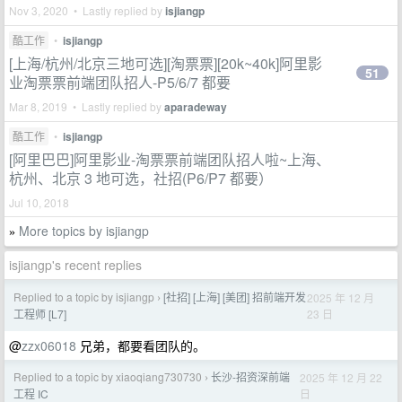
Nov 3, 2020 • Lastly replied by
isjiangp
酷工作
•
isjiangp
[上海/杭州/北京三地可选][淘票票][20k~40k]阿里影
51
业淘票票前端团队招人-P5/6/7 都要
Mar 8, 2019 • Lastly replied by
aparadeway
酷工作
•
isjiangp
[阿里巴巴]阿里影业-淘票票前端团队招人啦~上海、
杭州、北京 3 地可选，社招(P6/P7 都要）
Jul 10, 2018
More topics by isjiangp
»
isjiangp's recent replies
Replied to a topic by isjiangp
[社招] [上海] [美团] 招前端开发
2025 年 12 月
›
23 日
工程师 [L7]
@
zzx06018
兄弟，都要看团队的。
Replied to a topic by xiaoqiang730730
长沙-招资深前端
2025 年 12 月 22
›
日
工程 IC