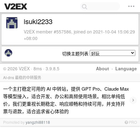
isuki2233
V2EX member #557586, joined on 2021-10-04 15:06:29
+08:00
切换主题列表
© 2026 V2EX · 8ms · 3.9.8.5
About
·
Language
AI-dns 最稳的中转服务
一个主打稳定可用的 AI 中转站，提供 GPT Pro、Claude Max
等模型接入，适合开发、办公和高频使用场景。相比单纯低
›
价，我们更重视长期稳定、响应顺畅和持续可用，并支持开
票与退款，适合追求省心体验的
Promoted by
yangzhi88118
PRO