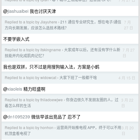
›
@
jiashuaibei
我也讨厌天津
Replied to a topic by Jiayuhere
211 通信专业研究生，想在电子/通信
7 月
›
27 日
方向长期发展，应该怎么选技术路线？
不要学嵌入式
Replied to a topic by itskingname
大家成年以后，还有没有学什么新
7 月 27
›
日
技能并内化成肌肉记忆？
我也是双拼，只不过是用搜狗输入法，方案是小鹤
Replied to a topic by widowcat
大家下班了一般都干啥
4 月 15 日
›
@
xiaoleis
精力旺盛啊
Replied to a topic by thiiadoewjwe
你身边很久不发朋友圈的人，过
3 月 22
›
日
着怎么样的生活
@
dn1095239
微信早该出竞品了 忍不了
Replied to a topic by honhon
运营商开始推电视 APP，终于可以不用
3 月 20
›
日
机顶盒看电视了