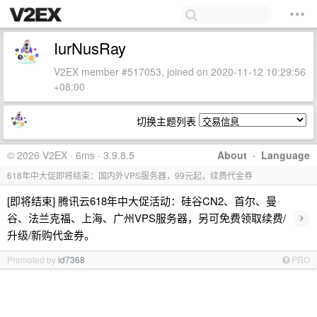
IurNusRay
V2EX member #517053, joined on 2020-11-12 10:29:56
+08:00
切换主题列表
© 2026 V2EX · 6ms · 3.9.8.5
About
·
Language
618年中大促即将结束：国内外VPS服务器，99元起，续费代金券
[即将结束] 腾讯云618年中大促活动：硅谷CN2、首尔、曼
›
谷、法兰克福、上海、广州VPS服务器，另可免费领取续费/
升级/新购代金券。
Promoted by
id7368
PRO